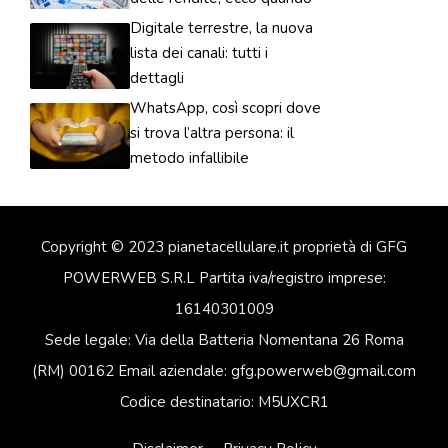
Digitale terrestre, la nuova
lista dei canali: tutti i
dettagli
WhatsApp, così scopri dove
si trova l’altra persona: il
metodo infallibile
Copyright © 2023 pianetacellulare.it proprietà di GFG
POWERWEB S.R.L Partita iva/registro imprese:
16140301009
Sede legale: Via della Batteria Nomentana 26 Roma
(RM) 00162 Email aziendale: gfg.powerweb@gmail.com
Codice destinatario: M5UXCR1