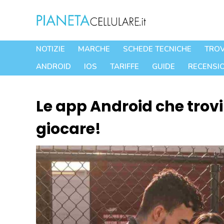
Vai
al
contenuto
NOTIZIE
MARCHE
SCHEDE TECNICHE
TROV
ANDROID
IOS
TARIFFE
GUIDE
RECENSIO
Le app Android che trovi 
giocare!