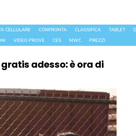
A CELLULARE
CONFRONTA
CLASSIFICA
TABLET
D
NI
VIDEO PROVE
CES
MWC
PREZZI
gratis adesso: è ora di