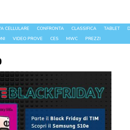
A CELLULARE
CONFRONTA
CLASSIFICA
TABLET
D
NI
VIDEO PROVE
CES
MWC
PREZZI
9