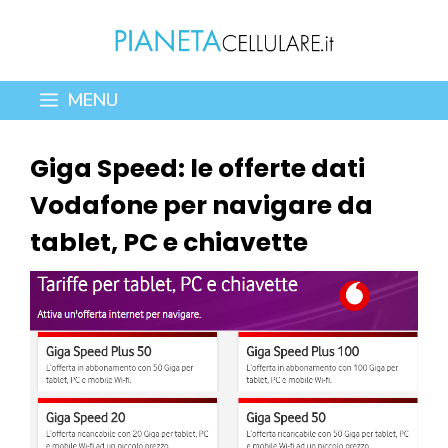
Vai
al
contenuto
MENU
Giga Speed: le offerte dati
Vodafone per navigare da
tablet, PC e chiavette