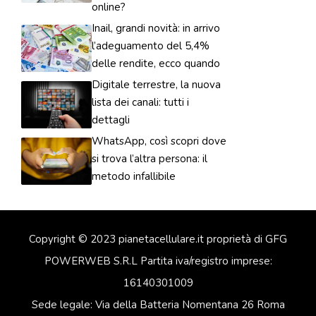
online?
Inail, grandi novità: in arrivo
l’adeguamento del 5,4%
delle rendite, ecco quando
Digitale terrestre, la nuova
lista dei canali: tutti i
dettagli
WhatsApp, così scopri dove
si trova l’altra persona: il
metodo infallibile
Copyright © 2023 pianetacellulare.it proprietà di GFG
POWERWEB S.R.L Partita iva/registro imprese:
16140301009
Sede legale: Via della Batteria Nomentana 26 Roma