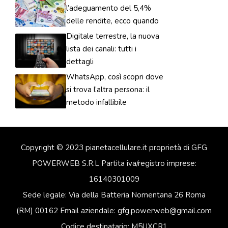
l’adeguamento del 5,4%
delle rendite, ecco quando
Digitale terrestre, la nuova
lista dei canali: tutti i
dettagli
WhatsApp, così scopri dove
si trova l’altra persona: il
metodo infallibile
Copyright © 2023 pianetacellulare.it proprietà di GFG
POWERWEB S.R.L Partita iva/registro imprese:
16140301009
Sede legale: Via della Batteria Nomentana 26 Roma
(RM) 00162 Email aziendale: gfg.powerweb@gmail.com
Codice destinatario: M5UXCR1