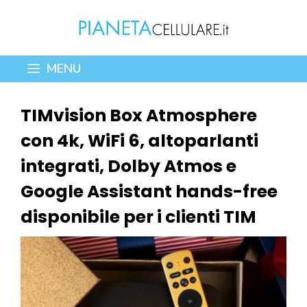
Vai
al
contenuto
MENU
TIMvision Box Atmosphere
con 4k, WiFi 6, altoparlanti
integrati, Dolby Atmos e
Google Assistant hands-free
disponibile per i clienti TIM