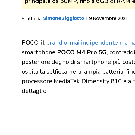
principale da 50MP, fino a 6GB di RAM 
Simone Ziggiotto
9 Novembre 2021
Scritto da
il
POCO, il
brand ormai indipendente ma na
smartphone
POCO M4 Pro 5G
, contradd
posteriore degno di smartphone più costo
ospita la selfiecamera, ampia batteria, f
processore MediaTek Dimensity 810 e alt
dettaglio.