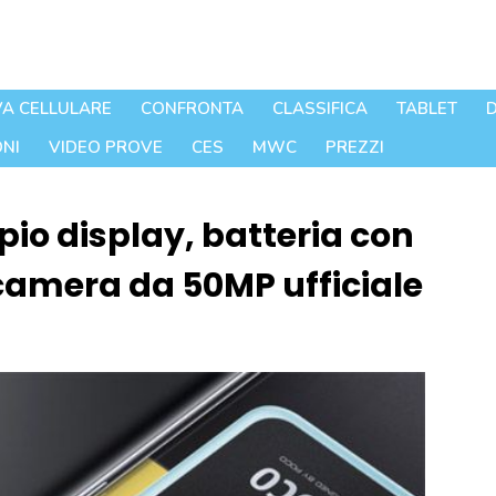
A CELLULARE
CONFRONTA
CLASSIFICA
TABLET
D
NI
VIDEO PROVE
CES
MWC
PREZZI
o display, batteria con
 camera da 50MP ufficiale