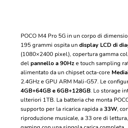
POCO M4 Pro 5G in un corpo di dimensi
195 grammi ospita un
display LCD di dia
(1080×2400 pixel), copertura gamma col
del
pannello a 90Hz
e touch sampling ra
alimentato da un chipset octa-core
Media
2.4GHz e GPU ARM Mali-G57. Le configura
4GB+64GB e 6GB+128GB
. Lo storage i
ulteriori 1TB. La batteria che monta POC
supporto per la ricarica rapida a
33W
, co
riproduzione musicale, a 33 ore di lettura,
gaming con una singola carica completa.