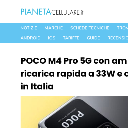
Vai
al
contenuto
NOTIZIE
MARCHE
SCHEDE TECNICHE
TROV
ANDROID
IOS
TARIFFE
GUIDE
RECENSIO
POCO M4 Pro 5G con ampi
ricarica rapida a 33W e
in Italia