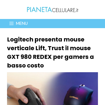
Vai
al
contenuto
MENU
Logitech presenta mouse
verticale Lift, Trust il mouse
GXT 980 REDEX per gamers a
basso costo