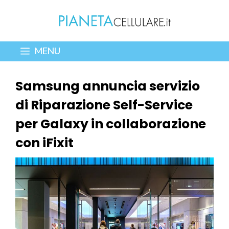
Vai
al
contenuto
MENU
Samsung annuncia servizio
di Riparazione Self-Service
per Galaxy in collaborazione
con iFixit