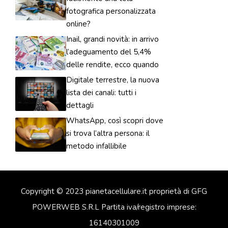
fotografica personalizzata
online?
Inail, grandi novità: in arrivo
l’adeguamento del 5,4%
delle rendite, ecco quando
Digitale terrestre, la nuova
lista dei canali: tutti i
dettagli
WhatsApp, così scopri dove
si trova l’altra persona: il
metodo infallibile
Copyright © 2023 pianetacellulare.it proprietà di GFG
POWERWEB S.R.L Partita iva/registro imprese:
16140301009