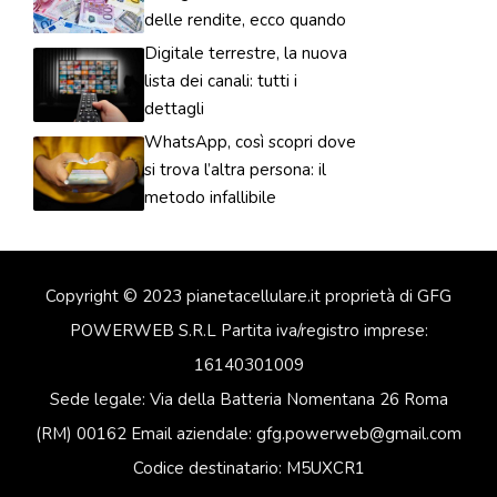
delle rendite, ecco quando
Digitale terrestre, la nuova
lista dei canali: tutti i
dettagli
WhatsApp, così scopri dove
si trova l’altra persona: il
metodo infallibile
Copyright © 2023 pianetacellulare.it proprietà di GFG
POWERWEB S.R.L Partita iva/registro imprese:
16140301009
Sede legale: Via della Batteria Nomentana 26 Roma
(RM) 00162 Email aziendale: gfg.powerweb@gmail.com
Codice destinatario: M5UXCR1