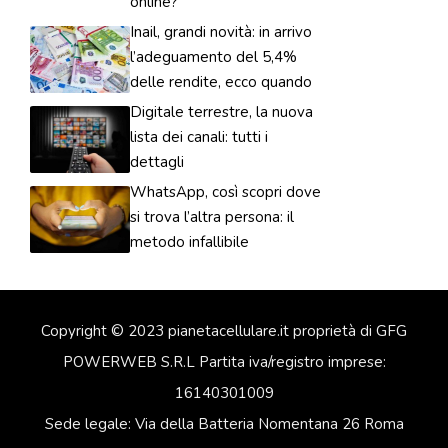
online?
Inail, grandi novità: in arrivo
l’adeguamento del 5,4%
delle rendite, ecco quando
Digitale terrestre, la nuova
lista dei canali: tutti i
dettagli
WhatsApp, così scopri dove
si trova l’altra persona: il
metodo infallibile
Copyright © 2023 pianetacellulare.it proprietà di GFG
POWERWEB S.R.L Partita iva/registro imprese:
16140301009
Sede legale: Via della Batteria Nomentana 26 Roma