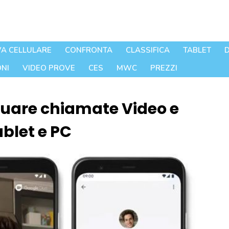
A CELLULARE
CONFRONTA
CLASSIFICA
TABLET
D
NI
VIDEO PROVE
CES
MWC
PREZZI
tuare chiamate Video e
blet e PC