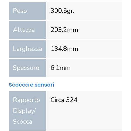
Peso
300.5
gr.
Altezza
203.2
mm
Larghezza
134.8
mm
Spessore
6.1
mm
Scocca e sensori
Rapporto
Circa 324
Display/
Scocca