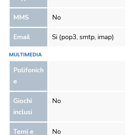
MMS
No
Email
Si (pop3, smtp, imap)
MULTIMEDIA
Polifonich
e
Giochi
No
inclusi
Temi e
No