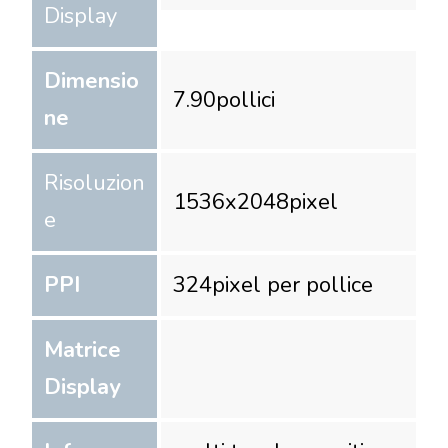
Display
Dimensio
7.90
pollici
ne
Risoluzion
1536
x
2048
pixel
e
PPI
324
pixel per pollice
Matrice
Display