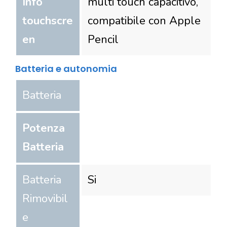
Info
multi touch capacitivo,
touchscre
compatibile con Apple
en
Pencil
Batteria e autonomia
Batteria
Potenza
Batteria
Batteria
Si
Rimovibil
e