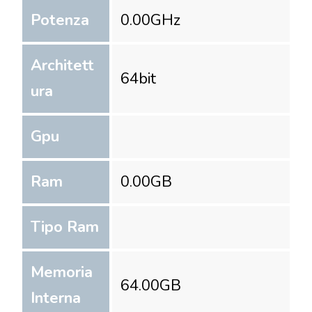
Potenza
0.00
GHz
Architett
64
bit
ura
Gpu
Ram
0.00
GB
Tipo Ram
Memoria
64.00
GB
Interna