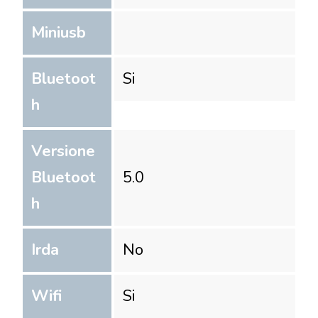
Miniusb
Bluetoot
Si
h
Versione
Bluetoot
5.0
h
Irda
No
Wifi
Si