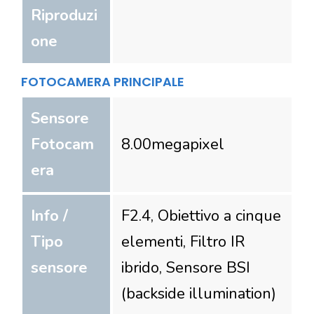
Riproduzi
one
FOTOCAMERA PRINCIPALE
Sensore
Fotocam
8.00
megapixel
era
Info /
F2.4, Obiettivo a cinque
Tipo
elementi, Filtro IR
sensore
ibrido, Sensore BSI
(backside illumination)