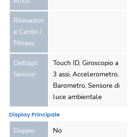
etrico
Rilevazion
e Cardio /
Fitness
Dettagli
Touch ID, Giroscopio a
Sensori
3 assi, Accelerometro,
Barometro, Sensore di
luce ambientale
Display Principale
Doppio
No