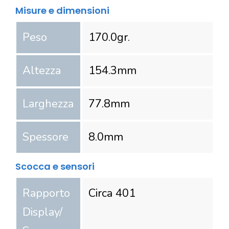
Misure e dimensioni
Peso
170.0
gr.
Altezza
154.3
mm
Larghezza
77.8
mm
Spessore
8.0
mm
Scocca e sensori
Rapporto
Circa 401
Display/