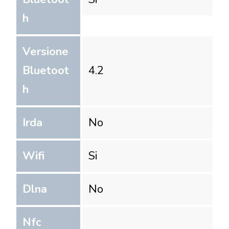
h
Versione
Bluetoot
4.2
h
Irda
No
Wifi
Si
Dlna
No
Nfc