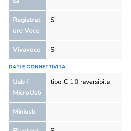
ca
Registrat
Si
ore Voce
Vivavoce
Si
DATI E CONNETTIVITA'
Usb /
tipo-C 1.0 reversibile
MicroUsb
Miniusb
Bluetoot
Si