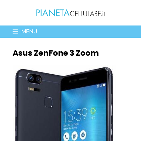
Vai
al
contenuto
MENU
Asus ZenFone 3 Zoom