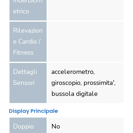
Iride/Biom
etrico
Rilevazion
e Cardio /
Fitness
Dettagli
accelerometro,
Sensori
giroscopio, prossimita',
bussola digitale
Display Principale
Doppio
No