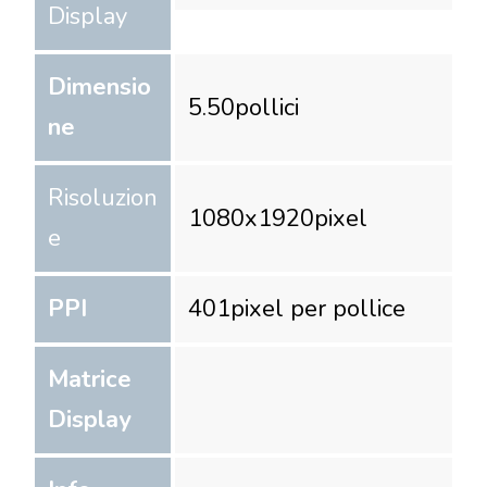
Display
Dimensio
5.50
pollici
ne
Risoluzion
1080
x
1920
pixel
e
PPI
401
pixel per pollice
Matrice
Display