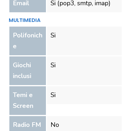
Email
Si (pop3, smtp, imap)
MULTIMEDIA
Polifonich
Si
e
Giochi
Si
inclusi
Temi e
Si
Screen
Radio FM
No