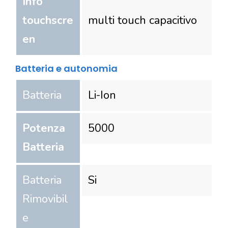
Info
touchscre
multi touch capacitivo
en
Batteria e autonomia
Batteria
Li-Ion
Potenza
5000
Batteria
Batteria
Si
Rimovibil
e