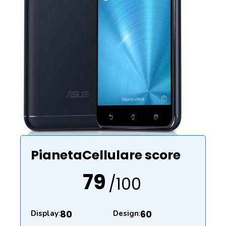
PianetaCellulare score
79
/100
80
60
Display
:
Design
: