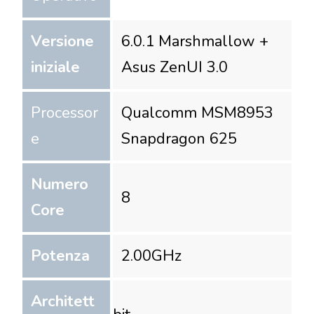
Versione
6.0.1 Marshmallow +
iniziale
Asus ZenUI 3.0
Processor
Qualcomm MSM8953
e
Snapdragon 625
Numero
8
Core
Potenza
2.00
GHz
Architett