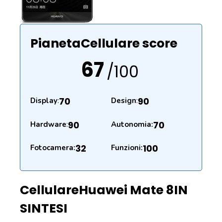
PianetaCellulare score
67
/100
70
90
Display
:
Design
:
90
70
Hardware
:
Autonomia:
32
100
Fotocamera:
Funzioni:
Cellulare
Huawei Mate 8
IN
SINTESI