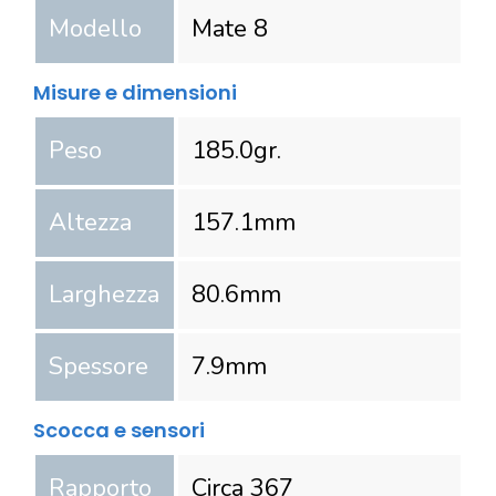
Modello
Mate 8
Misure e dimensioni
Peso
185.0
gr.
Altezza
157.1
mm
Larghezza
80.6
mm
Spessore
7.9
mm
Scocca e sensori
Rapporto
Circa 367