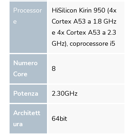
Processor
HiSilicon Kirin 950 (4x
e
Cortex A53 a 1.8 GHz
e 4x Cortex A53 a 2.3
GHz), coprocessore i5
Numero
8
Core
Potenza
2.30
GHz
Architett
64
bit
ura