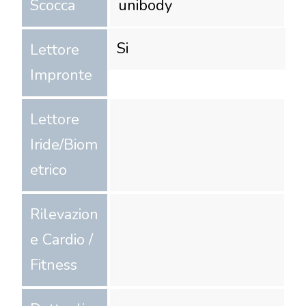
Scocca
unibody
Si
Lettore
Impronte
Lettore
Iride/Biom
etrico
Rilevazion
e Cardio /
Fitness