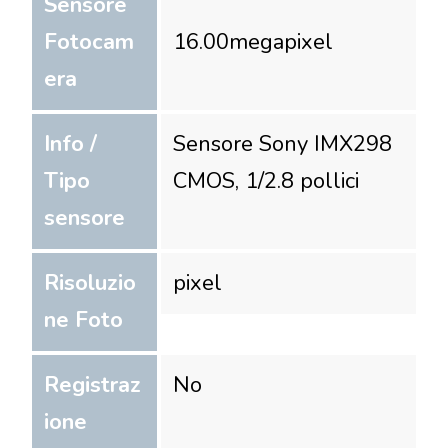
Sensore
Fotocam
16.00
megapixel
era
Info /
Sensore Sony IMX298
Tipo
CMOS, 1/2.8 pollici
sensore
Risoluzio
pixel
ne Foto
Registraz
No
ione