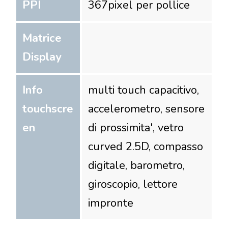
PPI
367
pixel per pollice
Matrice
Display
Info
multi touch capacitivo,
touchscre
accelerometro, sensore
en
di prossimita', vetro
curved 2.5D, compasso
digitale, barometro,
giroscopio, lettore
impronte