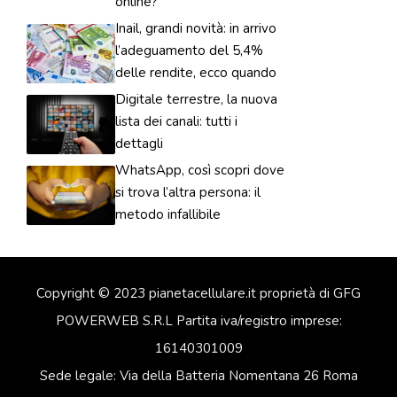
online?
Inail, grandi novità: in arrivo
l’adeguamento del 5,4%
delle rendite, ecco quando
Digitale terrestre, la nuova
lista dei canali: tutti i
dettagli
WhatsApp, così scopri dove
si trova l’altra persona: il
metodo infallibile
Copyright © 2023 pianetacellulare.it proprietà di GFG
POWERWEB S.R.L Partita iva/registro imprese:
16140301009
Sede legale: Via della Batteria Nomentana 26 Roma