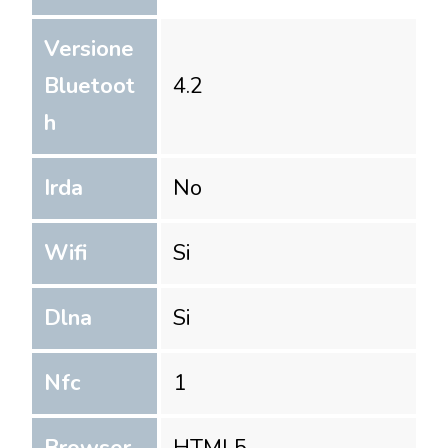
Versione
Bluetoot
4.2
h
Irda
No
Wifi
Si
Dlna
Si
Nfc
1