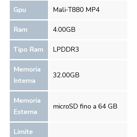
Gpu
Mali-T880 MP4
Ram
4.00
GB
Tipo Ram
LPDDR3
Memoria
32.00
GB
Interna
Memoria
microSD fino a 64 GB
Esterna
Limite