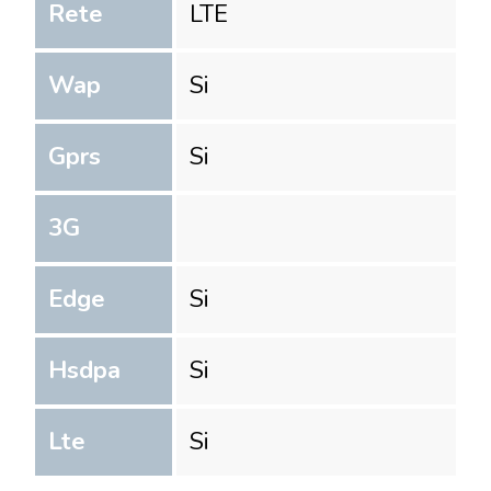
Rete
LTE
Wap
Si
Gprs
Si
3G
Edge
Si
Hsdpa
Si
Lte
Si