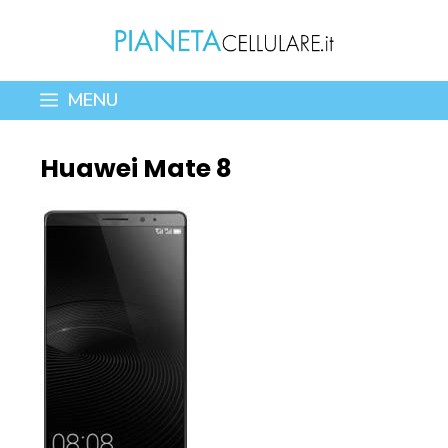
Vai
al
contenuto
MENU
Huawei Mate 8