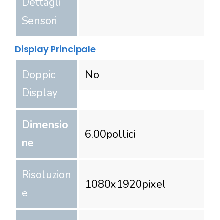
Dettagli
Sensori
Display Principale
Doppio
No
Display
Dimensio
6.00
pollici
ne
Risoluzion
1080
x
1920
pixel
e