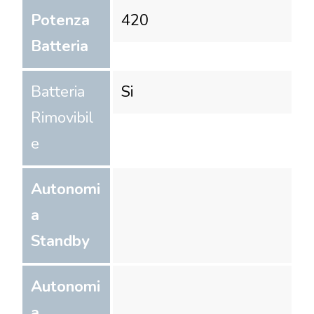
Potenza
420
Batteria
Batteria
Si
Rimovibil
e
Autonomi
a
Standby
Autonomi
a