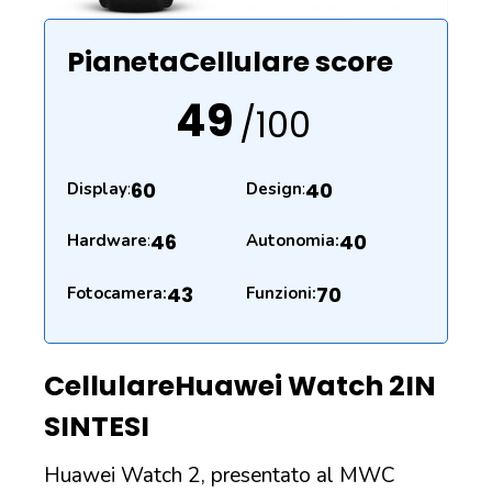
PianetaCellulare score
49
/100
60
40
Display
:
Design
:
46
40
Hardware
:
Autonomia:
43
70
Fotocamera:
Funzioni:
Cellulare
Huawei Watch 2
IN
SINTESI
Huawei Watch 2, presentato al MWC