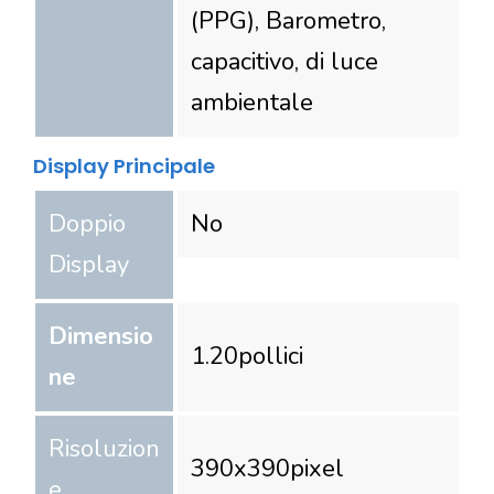
(PPG), Barometro,
capacitivo, di luce
ambientale
Display Principale
Doppio
No
Display
Dimensio
1.20
pollici
ne
Risoluzion
390
x
390
pixel
e