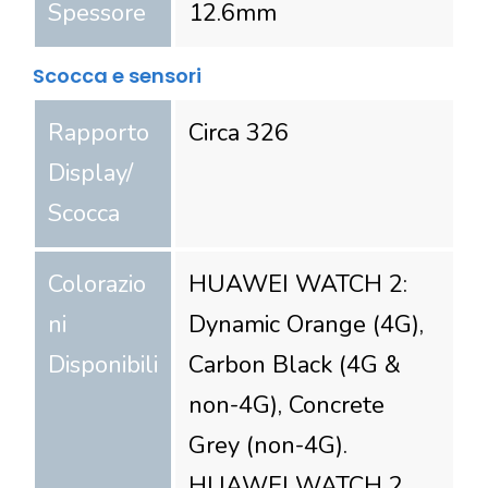
Spessore
12.6
mm
Scocca e sensori
Rapporto
Circa 326
Display/
Scocca
Colorazio
HUAWEI WATCH 2:
ni
Dynamic Orange (4G),
Disponibili
Carbon Black (4G &
non-4G), Concrete
Grey (non-4G).
HUAWEI WATCH 2