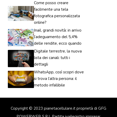
Come posso creare
facilmente una tela
fotografica personalizzata
online?
Inail, grandi novità: in arrivo
l’adeguamento del 5,4%
delle rendite, ecco quando
Digitale terrestre, la nuova
lista dei canali: tutti i
dettagli
WhatsApp, così scopri dove
si trova l’altra persona: il
metodo infallibile
Copyright © 2023 pianetacellulare.it proprietà di GFG
POWERWEB S.R.L Partita iva/registro imprese: