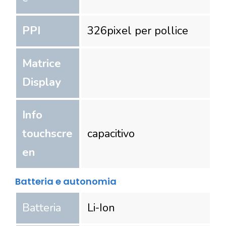
PPI
326
pixel per pollice
Matrice
Display
Info
touchscre
capacitivo
en
Batteria e autonomia
Batteria
Li-Ion