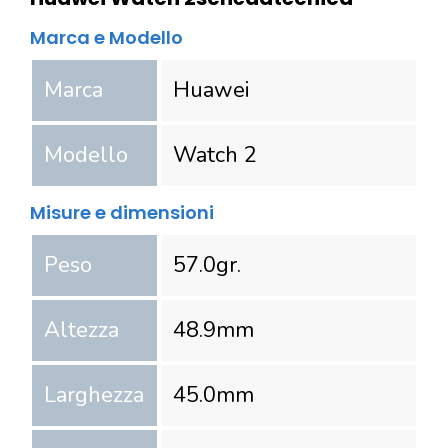
Marca e Modello
Marca
Huawei
Modello
Watch 2
Misure e dimensioni
Peso
57.0
gr.
Altezza
48.9
mm
Larghezza
45.0
mm