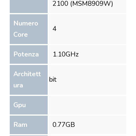
2100 (MSM8909W)
Numero
4
Core
Potenza
1.10
GHz
Architett
bit
ura
Gpu
Ram
0.77
GB