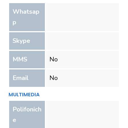
Whatsap
p
Skype
MMS
No
Email
No
MULTIMEDIA
Polifonich
e