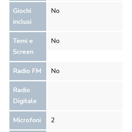
Giochi
No
inclusi
Temi e
No
Screen
Radio FM
No
Radio
Digitale
Microfoni
2