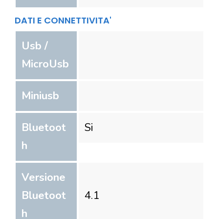
DATI E CONNETTIVITA'
Usb /
MicroUsb
Miniusb
Bluetoot
Si
h
Versione
Bluetoot
4.1
h