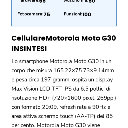
65
50
Hardware
:
Autonomia:
75
100
Fotocamera:
Funzioni:
Cellulare
Motorola Moto G30
IN
SINTESI
Lo smartphone Motorola Moto G30 in un
corpo che misura 165.22×75.73×9.14mm
e pesa circa 197 grammi ospita un display
Max Vision LCD TFT IPS da 6,5 pollici di
risoluzione HD+ (720×1600 pixel, 269ppi)
con formato 20:09, refresh rate a 90Hz e
area attiva schermo touch (AA-TP) del 85
per cento. Motorola Moto G30 viene