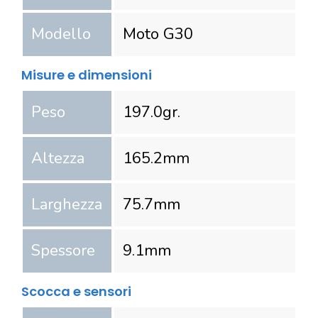
Modello
Moto G30
Misure e dimensioni
Peso
197.0
gr.
Altezza
165.2
mm
Larghezza
75.7
mm
Spessore
9.1
mm
Scocca e sensori