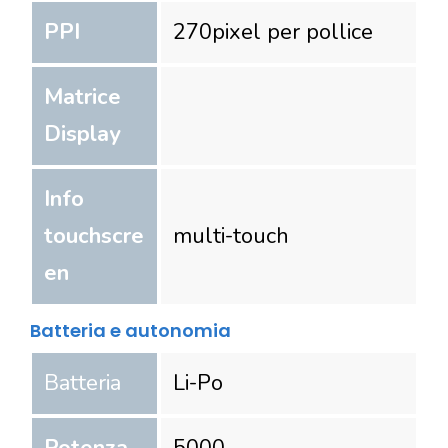
PPI
270
pixel per pollice
Matrice
Display
Info
touchscre
multi-touch
en
Batteria e autonomia
Batteria
Li-Po