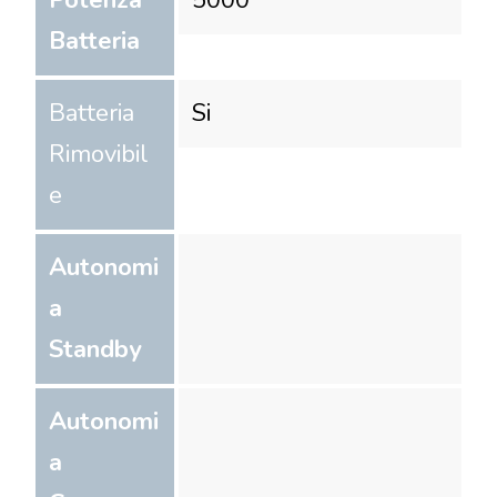
Potenza
5000
Batteria
Batteria
Si
Rimovibil
e
Autonomi
a
Standby
Autonomi
a