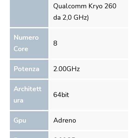
Qualcomm Kryo 260
da 2,0 GHz)
Numero
8
Core
Potenza
2.00
GHz
Architett
64
bit
ura
Gpu
Adreno