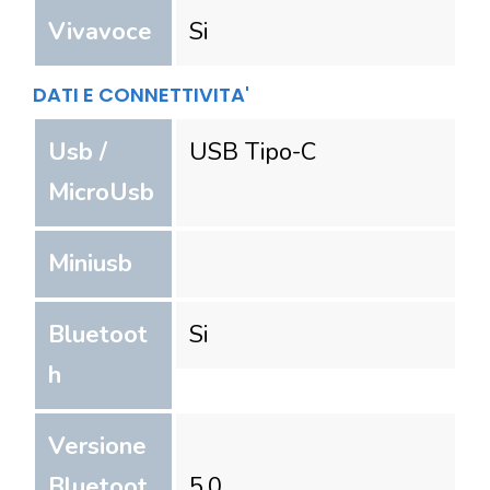
Vivavoce
Si
DATI E CONNETTIVITA'
Usb /
USB Tipo-C
MicroUsb
Miniusb
Bluetoot
Si
h
Versione
Bluetoot
5.0