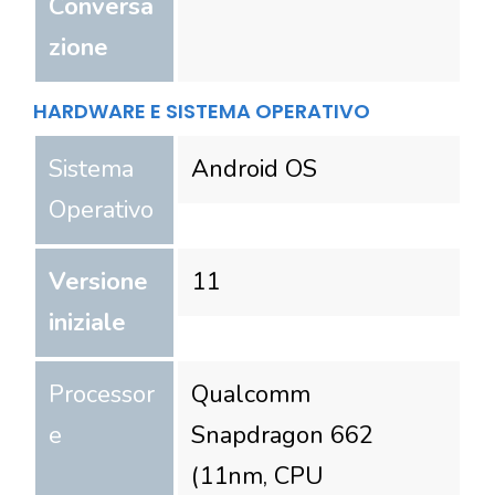
Conversa
zione
HARDWARE E SISTEMA OPERATIVO
Sistema
Android OS
Operativo
Versione
11
iniziale
Processor
Qualcomm
e
Snapdragon 662
(11nm, CPU