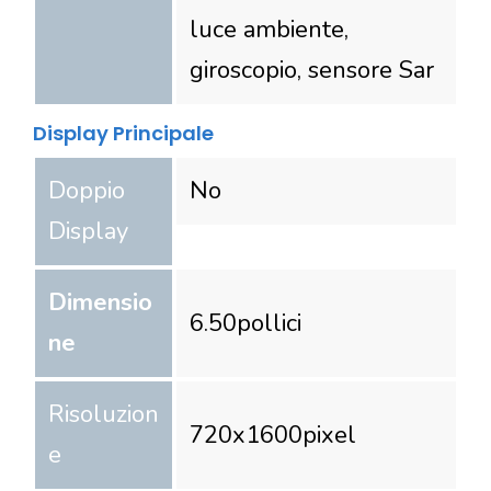
luce ambiente,
giroscopio, sensore Sar
Display Principale
Doppio
No
Display
Dimensio
6.50
pollici
ne
Risoluzion
720
x
1600
pixel
e