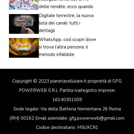
delle rendite, ecco quando
Digitale terrestre, la nuova
lista dei canali: tutti i
dettagli
WhatsApp, così scopri dove
si trova l’altra persona: il
metodo infallibile
Copyright © 2023 pianetacellulare.it proprietà di GFG
POWERWEB S.R.L Partita iva/registro imprese:
16140301009
Sede legale: Via della Batteria Nomentana 26 Roma
(RM) 00162 Email aziendale: gfg.powerweb@gmail.com
Codice destinatario: M5UXCR1