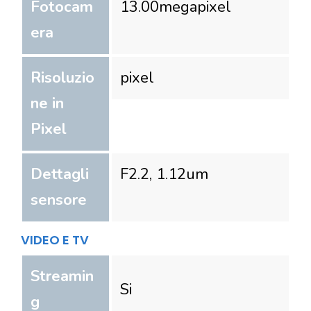
Fotocam
13.00
megapixel
era
Risoluzio
pixel
ne in
Pixel
Dettagli
F2.2, 1.12um
sensore
VIDEO E TV
Streamin
Si
g