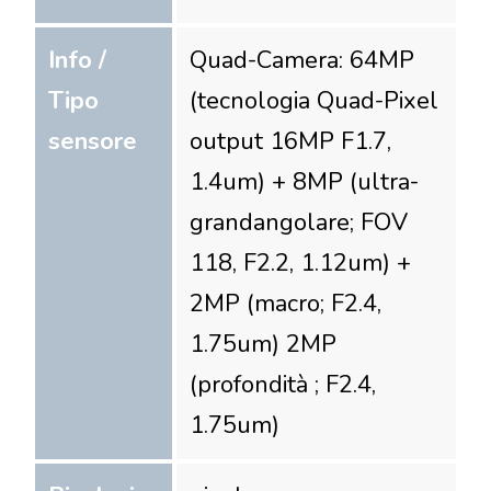
Info /
Quad-Camera: 64MP
Tipo
(tecnologia Quad-Pixel
sensore
output 16MP F1.7,
1.4um) + 8MP (ultra-
grandangolare; FOV
118, F2.2, 1.12um) +
2MP (macro; F2.4,
1.75um) 2MP
(profondità ; F2.4,
1.75um)