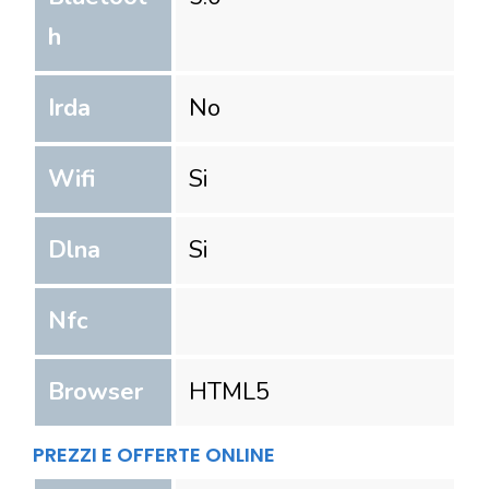
h
Irda
No
Wifi
Si
Dlna
Si
Nfc
Browser
HTML5
PREZZI E OFFERTE ONLINE