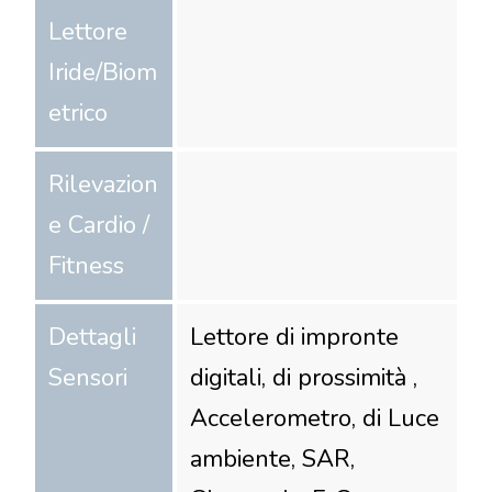
Lettore
Iride/Biom
etrico
Rilevazion
e Cardio /
Fitness
Dettagli
Lettore di impronte
Sensori
digitali, di prossimità ,
Accelerometro, di Luce
ambiente, SAR,