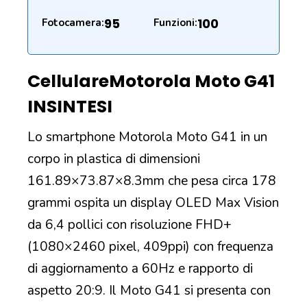
95
100
Fotocamera:
Funzioni:
Cellulare
Motorola Moto G41
IN
SINTESI
Lo smartphone Motorola Moto G41 in un
corpo in plastica di dimensioni
161.89×73.87×8.3mm che pesa circa 178
grammi ospita un display OLED Max Vision
da 6,4 pollici con risoluzione FHD+
(1080×2460 pixel, 409ppi) con frequenza
di aggiornamento a 60Hz e rapporto di
aspetto 20:9. Il Moto G41 si presenta con