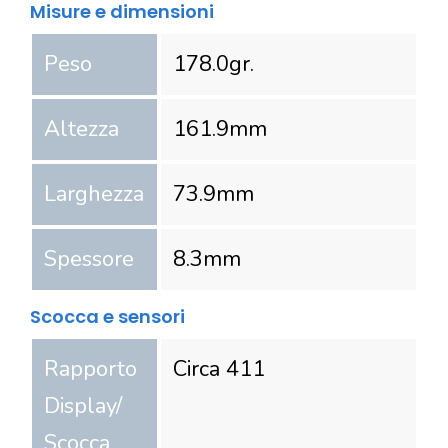
Misure e dimensioni
Peso
178.0
gr.
Altezza
161.9
mm
Larghezza
73.9
mm
Spessore
8.3
mm
Scocca e sensori
Rapporto
Circa 411
Display/
Scocca