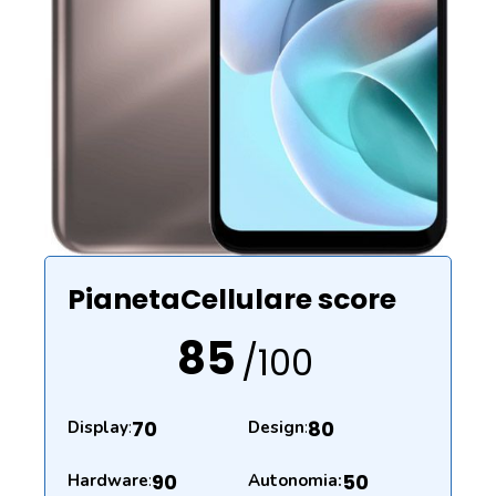
PianetaCellulare score
85
/100
70
80
Display
:
Design
:
90
50
Hardware
:
Autonomia: