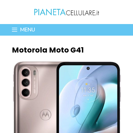
Vai
al
contenuto
MENU
Motorola Moto G41