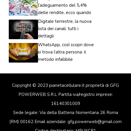
l’adeguamento del 5,4%
delle rendite, ecco quando
Digitale terrestre, la nuova
lista dei canali: tutti i
dettagli
WhatsApp, così scopri dove
si trova l’altra persona: il
metodo infallibile
Copyright © 2023 pianetacellulare.it proprietà di GFG
POWERWEB S.R.L Partita iva/registro imprese:
16140301009
Sede legale: Via della Batteria Nomentana 26 Roma
(RM) 00162 Email aziendale: gfg.powerweb@gmail.com
Codice destinatario: M5UXCR1