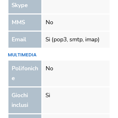
Skype
MMS
No
Email
Si (pop3, smtp, imap)
MULTIMEDIA
Polifonich
No
e
Giochi
Si
inclusi