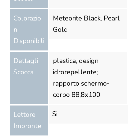
Colorazio
Meteorite Black, Pearl
ni
Gold
Disponibili
Dettagli
plastica, design
Scocca
idrorepellente;
rapporto schermo-
corpo 88,8x100
Si
Lettore
Impronte