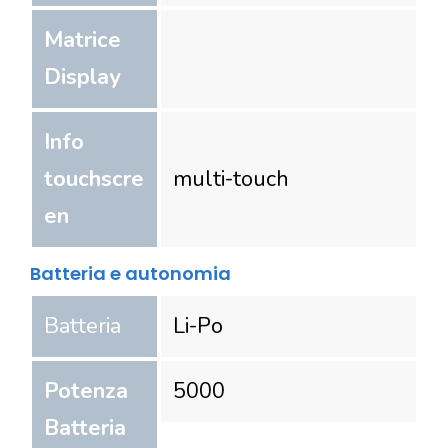
Matrice
Display
Info
touchscre
multi-touch
en
Batteria e autonomia
Batteria
Li-Po
Potenza
5000
Batteria