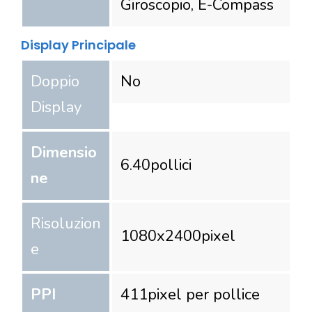
Giroscopio, E-Compass
Display Principale
Doppio
No
Display
Dimensio
6.40
pollici
ne
Risoluzion
1080
x
2400
pixel
e
PPI
411
pixel per pollice