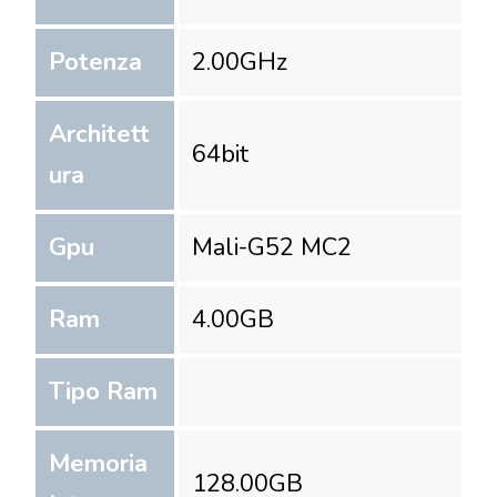
Potenza
2.00
GHz
Architett
64
bit
ura
Gpu
Mali-G52 MC2
Ram
4.00
GB
Tipo Ram
Memoria
128.00
GB