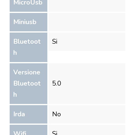
MicroUsb
Miniusb
Bluetoot
Si
h
Versione
Bluetoot
5.0
h
Irda
No
Wifi
Si