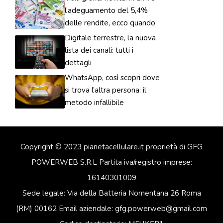
l’adeguamento del 5,4%
delle rendite, ecco quando
Digitale terrestre, la nuova
lista dei canali: tutti i
dettagli
WhatsApp, così scopri dove
si trova l’altra persona: il
metodo infallibile
Copyright © 2023 pianetacellulare.it proprietà di GFG
POWERWEB S.R.L Partita iva/registro imprese:
16140301009
Sede legale: Via della Batteria Nomentana 26 Roma
(RM) 00162 Email aziendale: gfg.powerweb@gmail.com