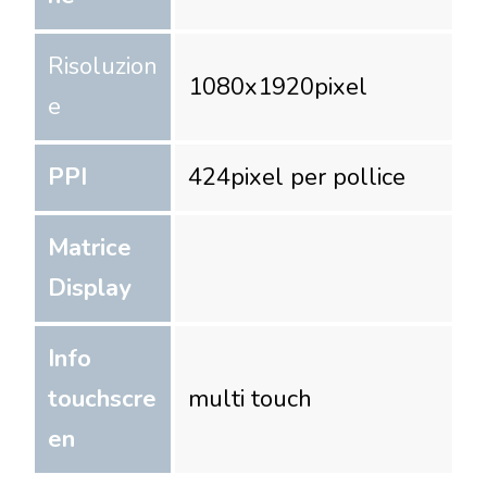
Risoluzion
1080
x
1920
pixel
e
PPI
424
pixel per pollice
Matrice
Display
Info
touchscre
multi touch
en