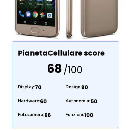
PianetaCellulare score
68
/100
70
90
Display
:
Design
:
60
50
Hardware
:
Autonomia:
66
100
Fotocamera:
Funzioni: