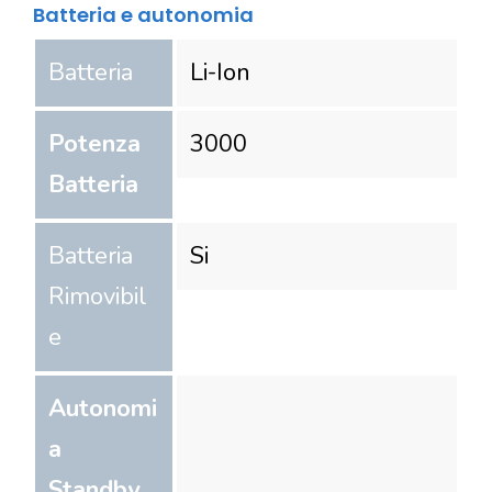
Batteria e autonomia
Batteria
Li-Ion
Potenza
3000
Batteria
Batteria
Si
Rimovibil
e
Autonomi
a
Standby