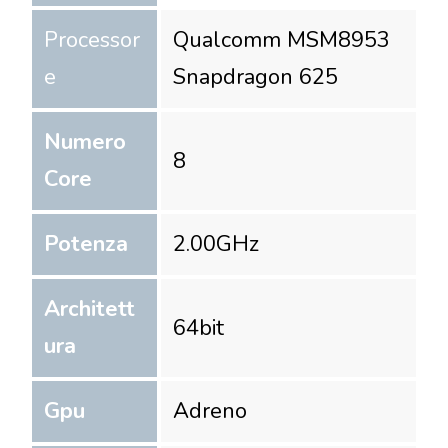
Processor
Qualcomm MSM8953
e
Snapdragon 625
Numero
8
Core
Potenza
2.00
GHz
Architett
64
bit
ura
Gpu
Adreno