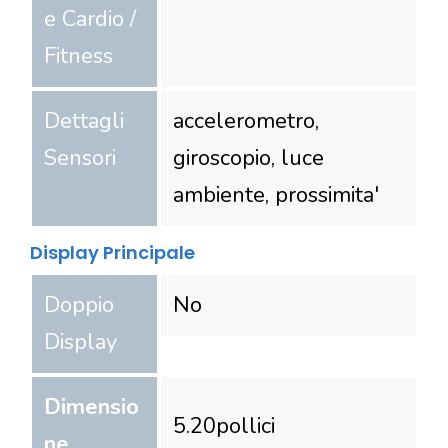
e Cardio /
Fitness
Dettagli
accelerometro,
Sensori
giroscopio, luce
ambiente, prossimita'
Display Principale
Doppio
No
Display
Dimensio
5.20
pollici
ne