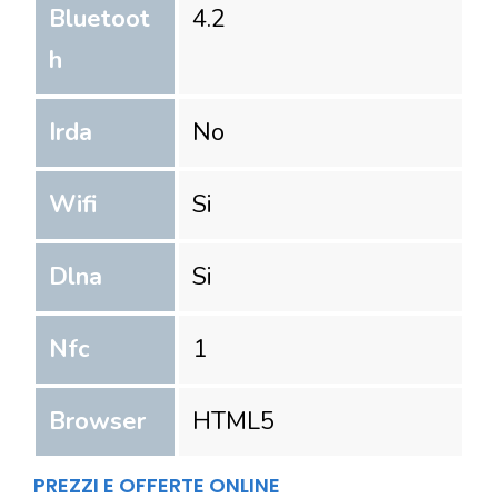
Bluetoot
4.2
h
Irda
No
Wifi
Si
Dlna
Si
Nfc
1
Browser
HTML5
PREZZI E OFFERTE ONLINE