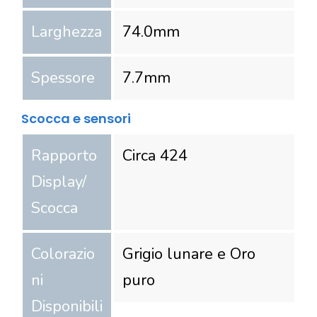
Larghezza
74.0
mm
Spessore
7.7
mm
Scocca e sensori
Rapporto
Circa 424
Display/
Scocca
Colorazio
Grigio lunare e Oro
ni
puro
Disponibili