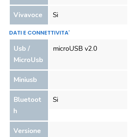
Vivavoce
Si
DATI E CONNETTIVITA'
Usb /
microUSB v2.0
MicroUsb
Miniusb
Bluetoot
Si
h
Versione