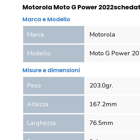
Motorola Moto G Power 2022
scheda
Marca e Modello
Marca
Motorola
Modello
Moto G Power 20
Misure e dimensioni
Peso
203.0
gr.
Altezza
167.2
mm
Larghezza
76.5
mm