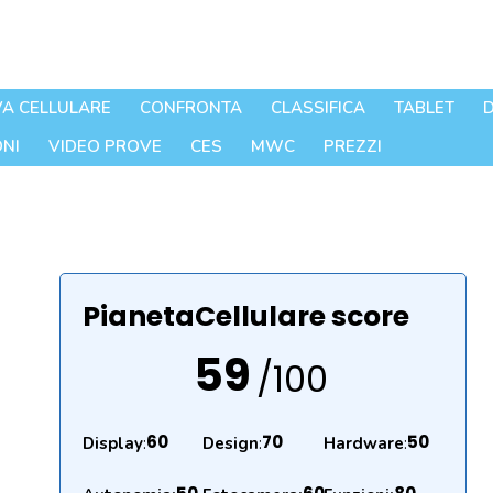
A CELLULARE
CONFRONTA
CLASSIFICA
TABLET
D
NI
VIDEO PROVE
CES
MWC
PREZZI
PianetaCellulare score
59
/100
60
70
50
Display
:
Design
:
Hardware
: