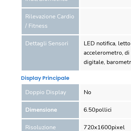
Rilevazione Cardio
/ Fitness
Dettagli Sensori
LED notifica, letto
accelerometro, di
digitale, baromet
Display Principale
Doppio Display
No
Dimensione
6.50
pollici
Risoluzione
720
x
1600
pixel