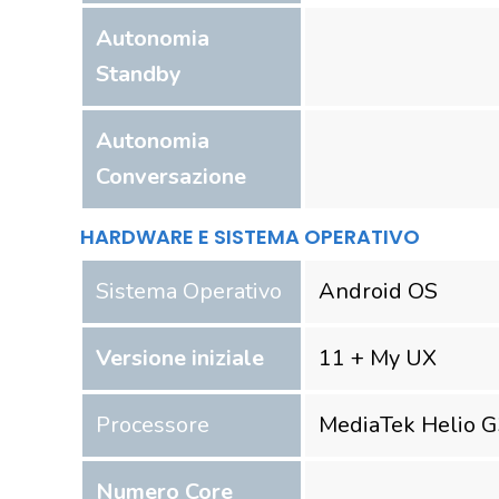
Autonomia
Standby
Autonomia
Conversazione
HARDWARE E SISTEMA OPERATIVO
Sistema Operativo
Android OS
Versione iniziale
11 + My UX
Processore
MediaTek Helio 
Numero Core