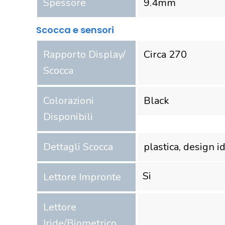
Spessore
9.4
mm
Scocca e sensori
Rapporto Display/
Circa 270
Scocca
Colorazioni
Black
Disponibili
Dettagli Scocca
plastica, design i
Si
Lettore Impronte
Lettore
Iride/Biometrico