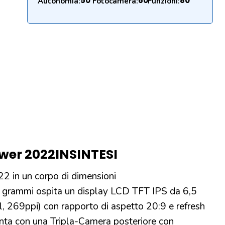
50
60
80
Autonomia:
Fotocamera:
Funzioni:
wer 2022
IN
SINTESI
 in un corpo di dimensioni
rammi ospita un display LCD TFT IPS da 6,5
, 269ppi) con rapporto di aspetto 20:9 e refresh
nta con una Tripla-Camera posteriore con