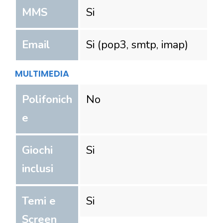
MMS
Si
Email
Si (pop3, smtp, imap)
MULTIMEDIA
Polifonich
No
e
Giochi
Si
inclusi
Temi e
Si
Screen