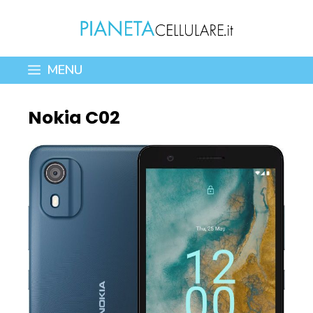
Vai
al
contenuto
MENU
Nokia C02