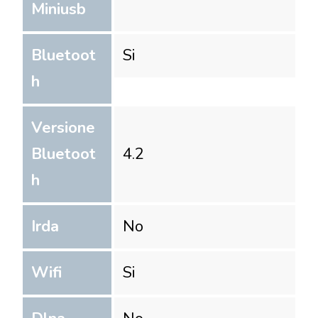
Miniusb
Bluetoot
Si
h
Versione
Bluetoot
4.2
h
Irda
No
Wifi
Si