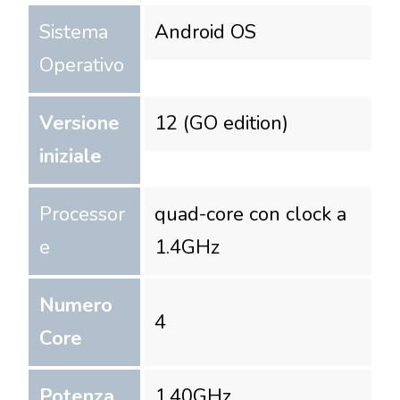
Sistema
Android OS
Operativo
Versione
12 (GO edition)
iniziale
Processor
quad-core con clock a
e
1.4GHz
Numero
4
Core
Potenza
1.40
GHz