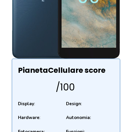
PianetaCellulare score
/100
Display
:
Design
:
Hardware
:
Autonomia:
Fotocamera:
Funzioni: