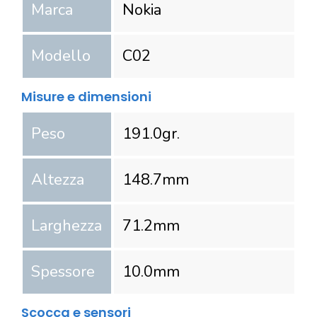
Marca
Nokia
Modello
C02
Misure e dimensioni
Peso
191.0
gr.
Altezza
148.7
mm
Larghezza
71.2
mm
Spessore
10.0
mm
Scocca e sensori