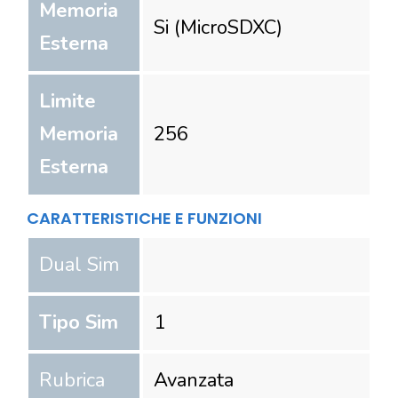
Memoria
Si (MicroSDXC)
Esterna
Limite
Memoria
256
Esterna
CARATTERISTICHE E FUNZIONI
Dual Sim
Tipo Sim
1
Rubrica
Avanzata