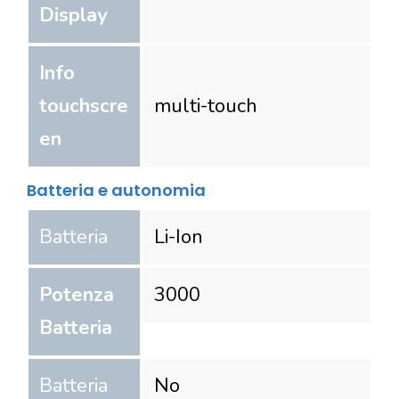
Display
Info
touchscre
multi-touch
en
Batteria e autonomia
Batteria
Li-Ion
Potenza
3000
Batteria
Batteria
No