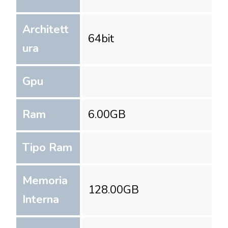
Architett
64
bit
ura
Gpu
Ram
6.00
GB
Tipo Ram
Memoria
128.00
GB
Interna