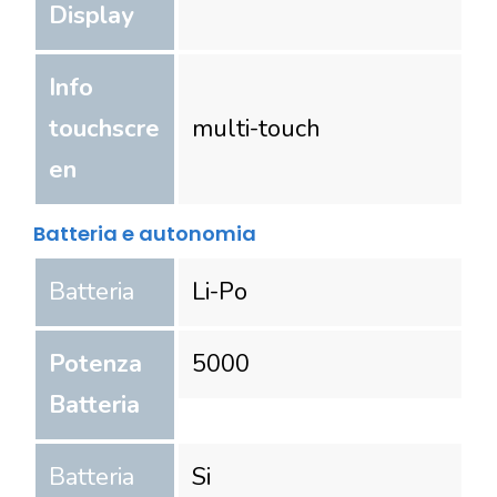
Display
Info
touchscre
multi-touch
en
Batteria e autonomia
Batteria
Li-Po
Potenza
5000
Batteria
Batteria
Si