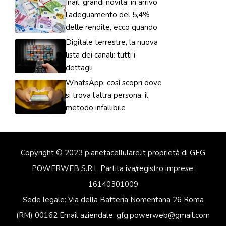
Inail, grandi novità: in arrivo
l’adeguamento del 5,4%
delle rendite, ecco quando
Digitale terrestre, la nuova
lista dei canali: tutti i
dettagli
WhatsApp, così scopri dove
si trova l’altra persona: il
metodo infallibile
Copyright © 2023 pianetacellulare.it proprietà di GFG
POWERWEB S.R.L Partita iva/registro imprese:
16140301009
Sede legale: Via della Batteria Nomentana 26 Roma
(RM) 00162 Email aziendale: gfg.powerweb@gmail.com