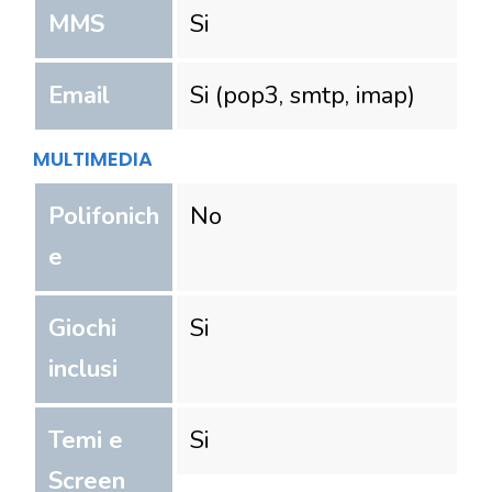
MMS
Si
Email
Si (pop3, smtp, imap)
MULTIMEDIA
Polifonich
No
e
Giochi
Si
inclusi
Temi e
Si
Screen