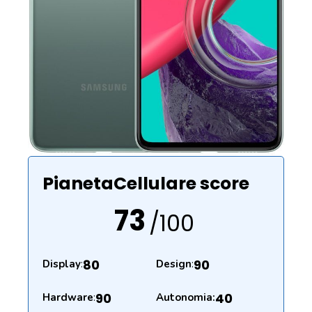
PianetaCellulare score
73
/100
80
90
Display
:
Design
:
90
40
Hardware
:
Autonomia: