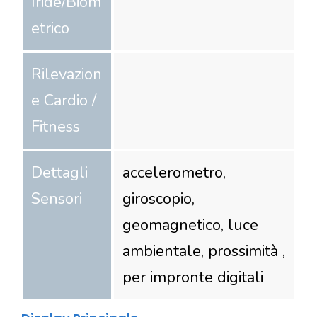
Iride/Biom
etrico
Rilevazion
e Cardio /
Fitness
Dettagli
accelerometro,
Sensori
giroscopio,
geomagnetico, luce
ambientale, prossimità ,
per impronte digitali