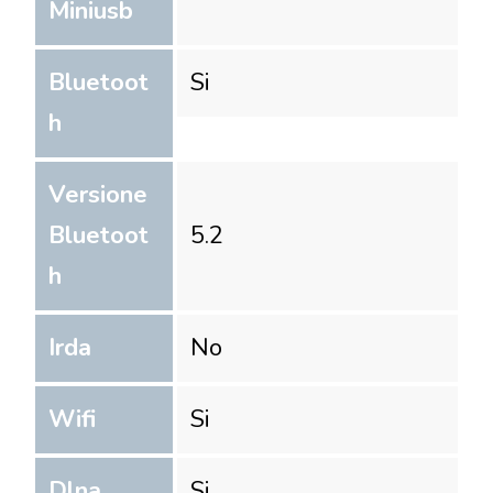
Miniusb
Bluetoot
Si
h
Versione
Bluetoot
5.2
h
Irda
No
Wifi
Si
Dlna
Si