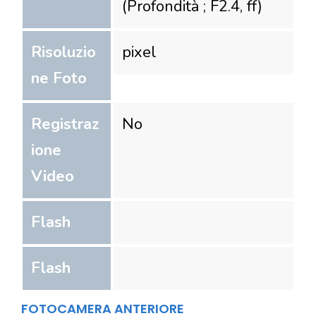
(Profondità ; F2.4, ff)
Risoluzio
pixel
ne Foto
Registraz
No
ione
Video
Flash
Flash
FOTOCAMERA ANTERIORE