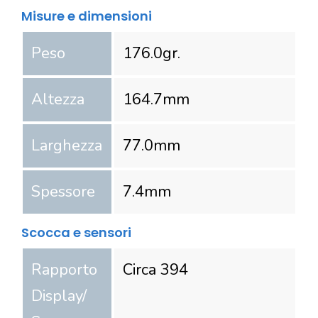
Misure e dimensioni
Peso
176.0
gr.
Altezza
164.7
mm
Larghezza
77.0
mm
Spessore
7.4
mm
Scocca e sensori
Rapporto
Circa 394
Display/