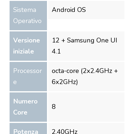
Sistema
Android OS
Operativo
Versione
12 + Samsung One UI
iniziale
4.1
Processor
octa-core (2x2.4GHz +
e
6x2GHz)
Numero
8
Core
Potenza
2.40
GHz