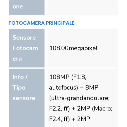
one
FOTOCAMERA PRINCIPALE
Sensore
Fotocam
108.00
megapixel
era
Info /
108MP (F1.8,
Tipo
autofocus) + 8MP
sensore
(ultra-grandandolare;
F2.2, ff) + 2MP (Macro;
F2.4, ff) + 2MP