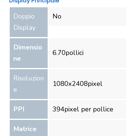
Display Principale
Doppio
No
Display
Dimensio
6.70
pollici
ne
Risoluzion
1080
x
2408
pixel
e
PPI
394
pixel per pollice
Matrice