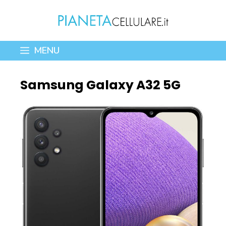
Vai
al
contenuto
MENU
Samsung Galaxy A32 5G