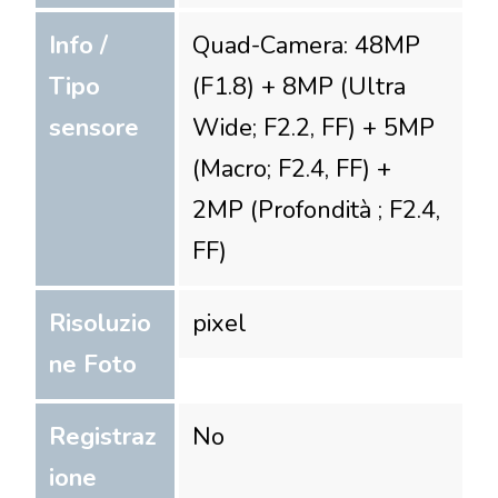
Info /
Quad-Camera: 48MP
Tipo
(F1.8) + 8MP (Ultra
sensore
Wide; F2.2, FF) + 5MP
(Macro; F2.4, FF) +
2MP (Profondità ; F2.4,
FF)
Risoluzio
pixel
ne Foto
Registraz
No
ione