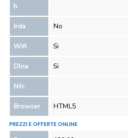
h
Irda
No
Wifi
Si
Dlna
Si
Nfc
Browser
HTML5
PREZZI E OFFERTE ONLINE