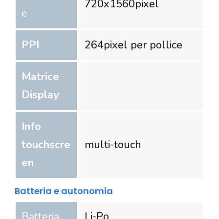
720
x
1560
pixel
e
PPI
264
pixel per pollice
Matrice
Display
Info
touchscre
multi-touch
en
Batteria e autonomia
Batteria
Li-Po