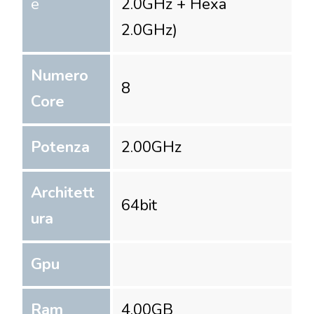
e
2.0GHz + Hexa
2.0GHz)
Numero
8
Core
Potenza
2.00
GHz
Architett
64
bit
ura
Gpu
Ram
4.00
GB