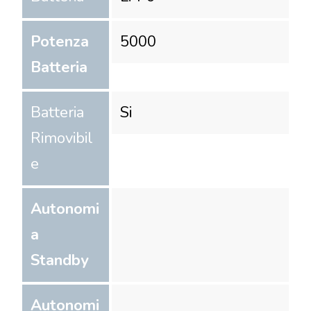
Potenza
5000
Batteria
Batteria
Si
Rimovibil
e
Autonomi
a
Standby
Autonomi