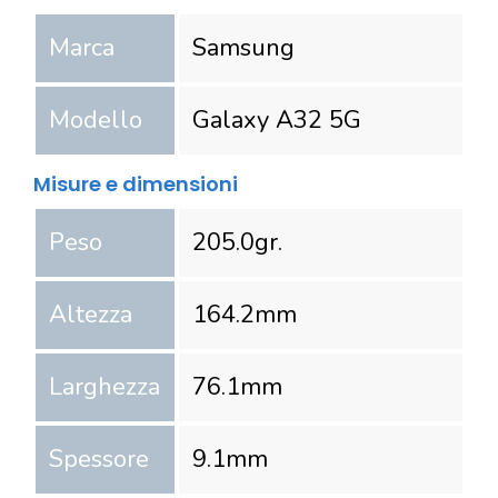
Marca
Samsung
Modello
Galaxy A32 5G
Misure e dimensioni
Peso
205.0
gr.
Altezza
164.2
mm
Larghezza
76.1
mm
Spessore
9.1
mm