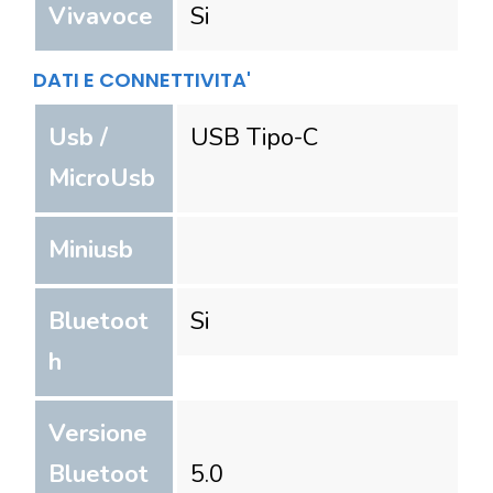
Vivavoce
Si
DATI E CONNETTIVITA'
Usb /
USB Tipo-C
MicroUsb
Miniusb
Bluetoot
Si
h
Versione
Bluetoot
5.0