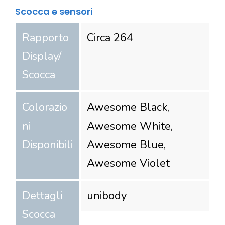
Scocca e sensori
Rapporto
Circa 264
Display/
Scocca
Colorazio
Awesome Black,
ni
Awesome White,
Disponibili
Awesome Blue,
Awesome Violet
Dettagli
unibody
Scocca