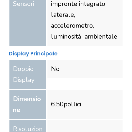
Sensori
impronte integrato
laterale,
accelerometro,
luminosità ambientale
Display Principale
Doppio
No
Display
Dimensio
6.50
pollici
ne
Risoluzion