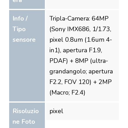
era
Info /
Tripla-Camera: 64MP
Tipo
(Sony IMX686, 1/1.73,
sensore
pixel 0.8um (1.6um 4-
in1), apertura F1.9,
PDAF) + 8MP (ultra-
grandangolo; apertura
F2.2, FOV 120) + 2MP
(Macro; F2.4)
Risoluzio
pixel
ne Foto