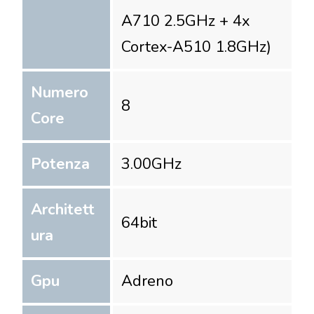
A710 2.5GHz + 4x
Cortex-A510 1.8GHz)
Numero
8
Core
Potenza
3.00
GHz
Architett
64
bit
ura
Gpu
Adreno