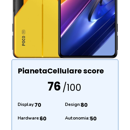
PianetaCellulare score
76
/100
70
80
Display
:
Design
:
60
50
Hardware
:
Autonomia: