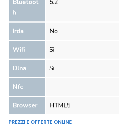
Bluetoot
5.2
h
Irda
No
Wifi
Si
Dlna
Si
Nfc
Browser
HTML5
PREZZI E OFFERTE ONLINE