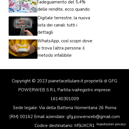
l’adeguamento del 5,4%
delle rendite, ecco quando
Digitale terrestre, la nuova
lista dei canali: tutti i
dettagli
WhatsApp, così scopri dove
si trova l’altra persona: il
metodo infallibile
Copyright © 2023 pianetacellulare.it proprietà di GFG
POWERWEB S.R.L Partita iva/registro imprese:
16140301009
Sede legale: Via della Batteria Nomentana 26 Roma
(RM) 00162 Email aziendale: gfg.powerweb@gmail.com
Impostazioni privacy
Codice destinatario: M5UXCR1