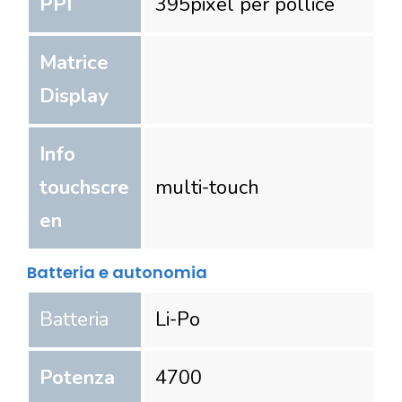
PPI
395
pixel per pollice
Matrice
Display
Info
touchscre
multi-touch
en
Batteria e autonomia
Batteria
Li-Po
Potenza
4700