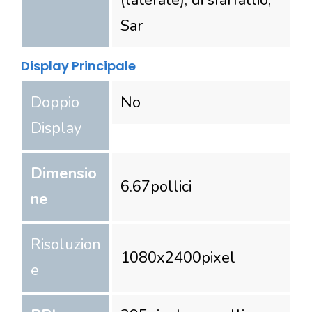
(laterale), di sfarfallio,
Sar
Display Principale
Doppio
No
Display
Dimensio
6.67
pollici
ne
Risoluzion
1080
x
2400
pixel
e