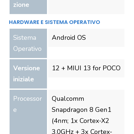
zione
HARDWARE E SISTEMA OPERATIVO
Sistema
Android OS
Operativo
Versione
12 + MIUI 13 for POCO
iniziale
Processor
Qualcomm
e
Snapdragon 8 Gen1
(4nm; 1x Cortex-X2
3.0GHz + 3x Cortex-