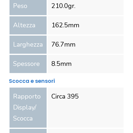
Peso
210.0
gr.
Altezza
162.5
mm
Larghezza
76.7
mm
Spessore
8.5
mm
Scocca e sensori
Rapporto
Circa 395
Display/
Scocca