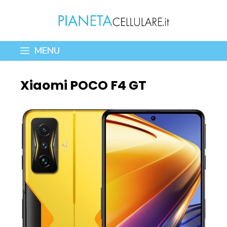
Vai
al
contenuto
MENU
Xiaomi POCO F4 GT