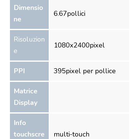
Dimensio
6.67
pollici
ne
Risoluzion
1080
x
2400
pixel
e
PPI
395
pixel per pollice
Matrice
Display
Info
touchscre
multi-touch