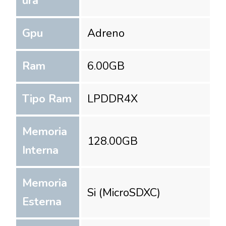
ura
Gpu
Adreno
Ram
6.00
GB
Tipo Ram
LPDDR4X
Memoria
128.00
GB
Interna
Memoria
Si (MicroSDXC)
Esterna