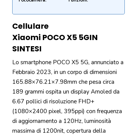
Fotocamera:
Funzioni:
Cellulare
Xiaomi POCO X5 5G
IN
SINTESI
Lo smartphone POCO X5 5G, annunciato a
Febbraio 2023, in un corpo di dimensioni
165.88×76.21×7.98mm che pesa circa
189 grammi ospita un display Amoled da
6.67 pollici di risoluzione FHD+
(1080×2400 pixel, 395ppi) con frequenza
di aggiornamento a 120Hz, luminosità
massima di 1200nit, copertura della