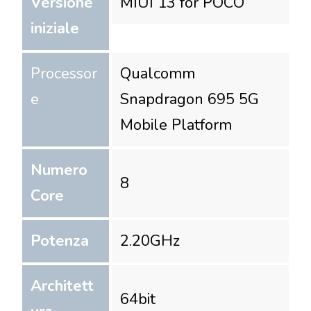
Versione
MIUI 13 for POCO
iniziale
Processor
Qualcomm
e
Snapdragon 695 5G
Mobile Platform
Numero
8
Core
Potenza
2.20
GHz
Architett
64
bit