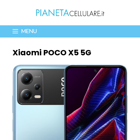
Vai
al
contenuto
MENU
Xiaomi POCO X5 5G