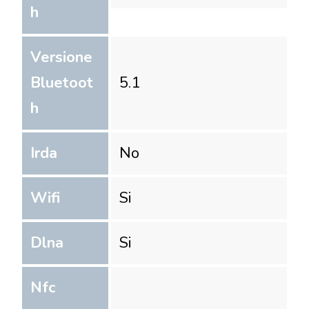
h
Versione
Bluetoot
5.1
h
Irda
No
Wifi
Si
Dlna
Si
Nfc