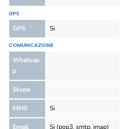
GPS
GPS
Si
COMUNICAZIONE
Whatsap
p
Skype
MMS
Si
Email
Si (pop3, smtp, imap)