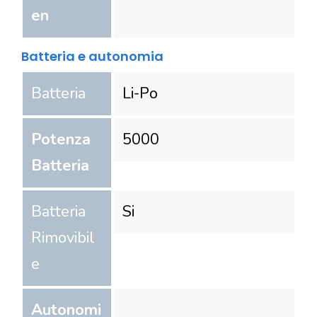
en
Batteria e autonomia
Batteria
Li-Po
Potenza
5000
Batteria
Batteria
Si
Rimovibil
e
Autonomi