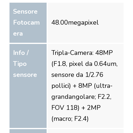
Sensore
Fotocam
48.00
megapixel
era
Info /
Tripla-Camera: 48MP
Tipo
(F1.8, pixel da 0.64um,
sensore
sensore da 1/2.76
pollici) + 8MP (ultra-
grandangolare; F2.2,
FOV 118) + 2MP
(macro; F2.4)