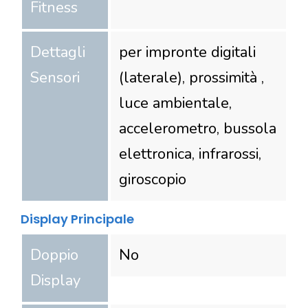
Fitness
Dettagli
per impronte digitali
Sensori
(laterale), prossimità ,
luce ambientale,
accelerometro, bussola
elettronica, infrarossi,
giroscopio
Display Principale
Doppio
No
Display