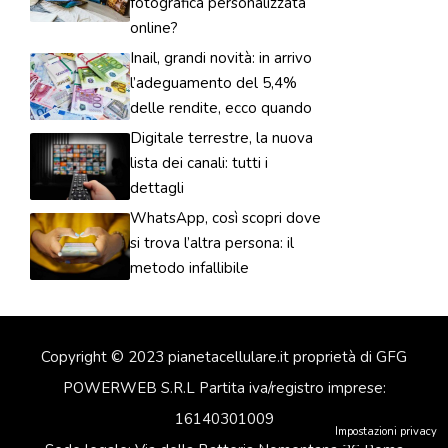
fotografica personalizzata
online?
Inail, grandi novità: in arrivo
l’adeguamento del 5,4%
delle rendite, ecco quando
Digitale terrestre, la nuova
lista dei canali: tutti i
dettagli
WhatsApp, così scopri dove
si trova l’altra persona: il
metodo infallibile
Copyright © 2023 pianetacellulare.it proprietà di GFG
POWERWEB S.R.L Partita iva/registro imprese:
16140301009
Impostazioni privacy