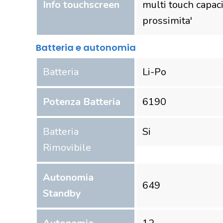
Info touchscreen
multi touch capaci
prossimita'
Batteria e autonomia
Batteria
Li-Po
Potenza Batteria
6190
Batteria
Si
Rimovibile
Autonomia
649
Standby