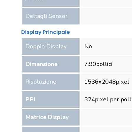
Dettagli Sensori
Display Principale
Doppio Display
No
Dimensione
7.90
pollici
Risoluzione
1536
x
2048
pixel
PPI
324
pixel per poll
Matrice Display