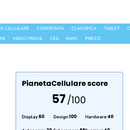
A CELLULARE
CONFRONTA
CLASSIFICA
TABLET
D
NI
VIDEO PROVE
CES
MWC
PREZZI
PianetaCellulare score
57
/100
60
100
40
Display
:
Design
:
Hardware
: