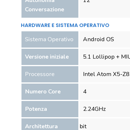
Autonomia
12
Conversazione
HARDWARE E SISTEMA OPERATIVO
Sistema Operativo
Android OS
Versione iniziale
5.1 Lollipop + MIU
Processore
Intel Atom X5-Z
Numero Core
4
Potenza
2.24
GHz
Architettura
bit