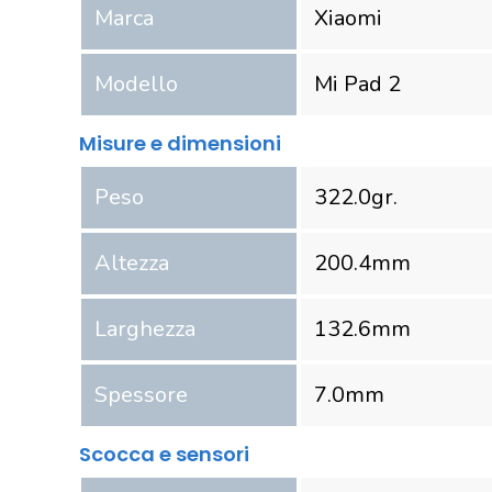
Marca
Xiaomi
Modello
Mi Pad 2
Misure e dimensioni
Peso
322.0
gr.
Altezza
200.4
mm
Larghezza
132.6
mm
Spessore
7.0
mm
Scocca e sensori