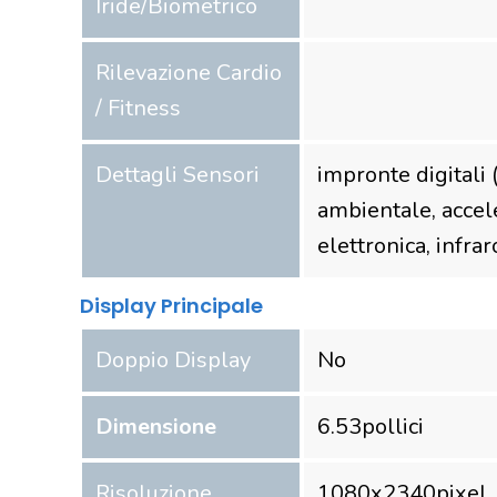
Iride/Biometrico
Rilevazione Cardio
/ Fitness
Dettagli Sensori
impronte digitali (
ambientale, accel
elettronica, infrar
Display Principale
Doppio Display
No
Dimensione
6.53
pollici
Risoluzione
1080
x
2340
pixel