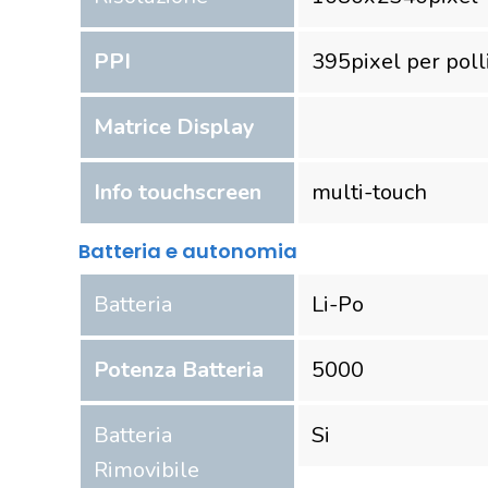
PPI
395
pixel per poll
Matrice Display
Info touchscreen
multi-touch
Batteria e autonomia
Batteria
Li-Po
Potenza Batteria
5000
Batteria
Si
Rimovibile