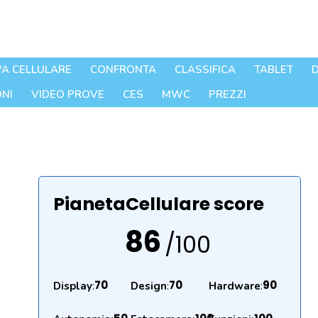
A CELLULARE
CONFRONTA
CLASSIFICA
TABLET
D
NI
VIDEO PROVE
CES
MWC
PREZZI
PianetaCellulare score
86
/100
70
70
90
Display
:
Design
:
Hardware
: