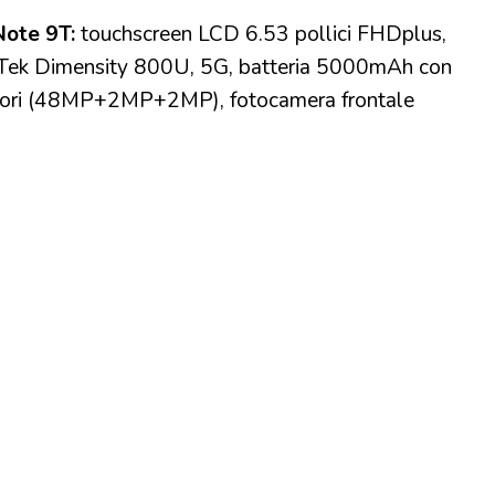
Note 9T:
touchscreen LCD 6.53 pollici FHDplus,
aTek Dimensity 800U, 5G, batteria 5000mAh con
eriori (48MP+2MP+2MP), fotocamera frontale