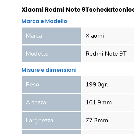
Xiaomi Redmi Note 9T
scheda
tecnic
Marca e Modello
Marca
Xiaomi
Modello
Redmi Note 9T
Misure e dimensioni
Peso
199.0
gr.
Altezza
161.9
mm
Larghezza
77.3
mm