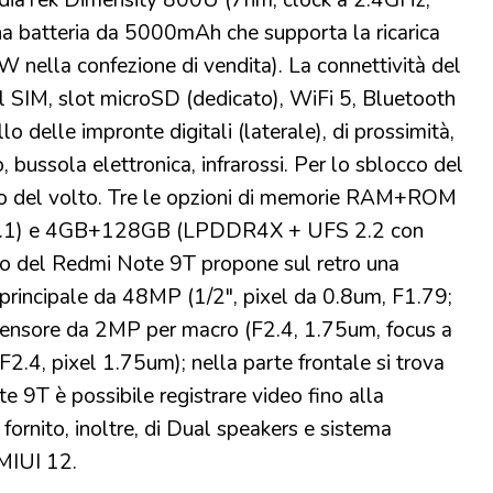
ediaTek Dimensity 800U (7nm, clock a 2.4GHz,
a batteria da 5000mAh che supporta la ricarica
W nella confezione di vendita). La connettività del
IM, slot microSD (dedicato), WiFi 5, Bluetooth
o delle impronte digitali (laterale), di prossimità,
 bussola elettronica, infrarossi. Per lo sblocco del
nto del volto. Tre le opzioni di memorie RAM+ROM
2.1) e 4GB+128GB (LPDDR4X + UFS 2.2 con
co del Redmi Note 9T propone sul retro una
 principale da 48MP (1/2", pixel da 0.8um, F1.79;
 sensore da 2MP per macro (F2.4, 1.75um, focus a
2.4, pixel 1.75um); nella parte frontale si trova
9T è possibile registrare video fino alla
ornito, inoltre, di Dual speakers e sistema
 MIUI 12.