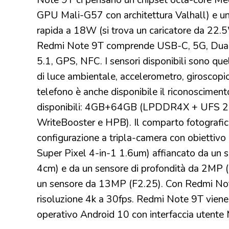
Note 9T ci pensano un chipset octa-core M
GPU Mali-G57 con architettura Valhall) e un
rapida a 18W (si trova un caricatore da 22.5
Redmi Note 9T comprende USB-C, 5G, Dual S
5.1, GPS, NFC. I sensori disponibili sono quell
di luce ambientale, accelerometro, giroscopio,
telefono è anche disponibile il riconoscime
disponibili: 4GB+64GB (LPDDR4X + UFS 
WriteBooster e HPB). Il comparto fotografi
configurazione a tripla-camera con obiettivo
Super Pixel 4-in-1 1.6um) affiancato da un
4cm) e da un sensore di profondità da 2MP (F
un sensore da 13MP (F2.25). Con Redmi Note 
risoluzione 4k a 30fps. Redmi Note 9T viene f
operativo Android 10 con interfaccia utente