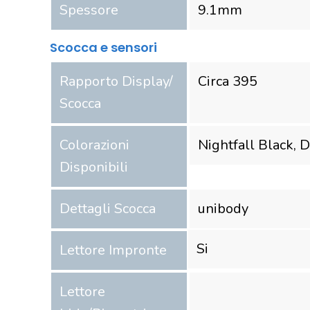
Spessore
9.1
mm
Scocca e sensori
Rapporto Display/
Circa 395
Scocca
Colorazioni
Nightfall Black, 
Disponibili
Dettagli Scocca
unibody
Si
Lettore Impronte
Lettore