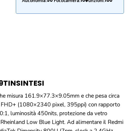
50
100
100
Autonomia:
Fotocamera:
Funzioni:
9T
IN
SINTESI
che misura 161.9×77.3×9.05mm e che pesa circa
ci FHD+ (1080×2340 pixel, 395ppi) con rapporto
0:1, luminosità 450nits, protezione da vetro
V Rheinland Low Blue Light. Ad alimentare il Redmi