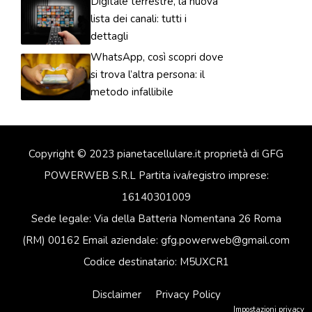
Digitale terrestre, la nuova
lista dei canali: tutti i
dettagli
WhatsApp, così scopri dove
si trova l’altra persona: il
metodo infallibile
Copyright © 2023 pianetacellulare.it proprietà di GFG
POWERWEB S.R.L Partita iva/registro imprese:
16140301009
Sede legale: Via della Batteria Nomentana 26 Roma
(RM) 00162 Email aziendale: gfg.powerweb@gmail.com
Codice destinatario: M5UXCR1
Disclaimer
Privacy Policy
Impostazioni privacy