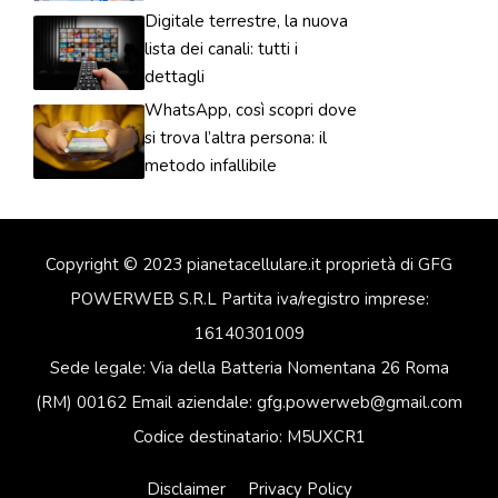
Digitale terrestre, la nuova
lista dei canali: tutti i
dettagli
WhatsApp, così scopri dove
si trova l’altra persona: il
metodo infallibile
Copyright © 2023 pianetacellulare.it proprietà di GFG
POWERWEB S.R.L Partita iva/registro imprese:
16140301009
Sede legale: Via della Batteria Nomentana 26 Roma
(RM) 00162 Email aziendale: gfg.powerweb@gmail.com
Codice destinatario: M5UXCR1
Disclaimer
Privacy Policy