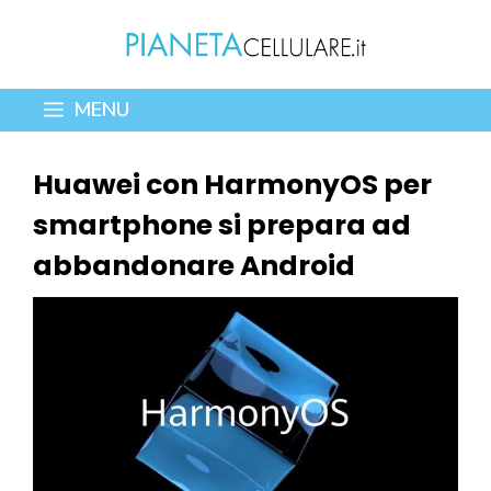
Vai
al
contenuto
MENU
Huawei con HarmonyOS per
smartphone si prepara ad
abbandonare Android