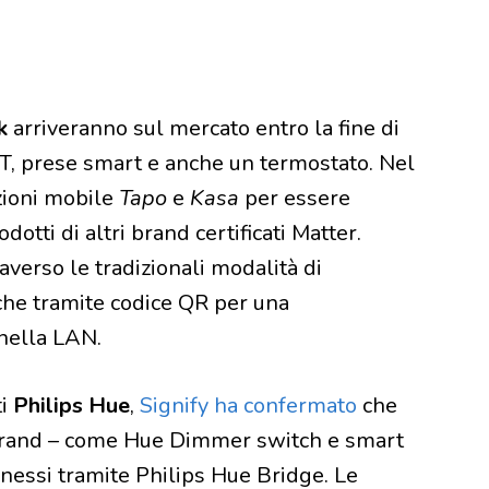
k
arriveranno sul mercato entro la fine di
 IoT, prese smart e anche un termostato. Nel
zioni mobile
Tapo
e
Kasa
per essere
dotti di altri brand certificati Matter.
averso le tradizionali modalità di
 che tramite codice QR per una
nella LAN.
ti
Philips Hue
,
Signify ha confermato
che
el brand – come Hue Dimmer switch e smart
nessi tramite Philips Hue Bridge. Le