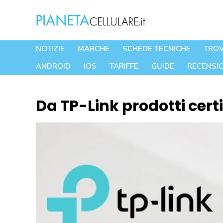
Vai
al
contenuto
NOTIZIE
MARCHE
SCHEDE TECNICHE
TROV
ANDROID
IOS
TARIFFE
GUIDE
RECENSIO
Da TP-Link prodotti certi