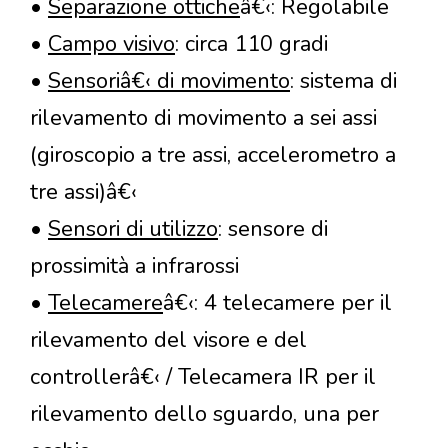
•
Separazione ottiche
â€‹: Regolabile
•
Campo visivo
: circa 110 gradi
•
Sensoriâ€‹ di movimento
: sistema di
rilevamento di movimento a sei assi
(giroscopio a tre assi, accelerometro a
tre assi)â€‹
•
Sensori di utilizzo
: sensore di
prossimità a infrarossi
•
Telecamere
â€‹: 4 telecamere per il
rilevamento del visore e del
controllerâ€‹ / Telecamera IR per il
rilevamento dello sguardo, una per