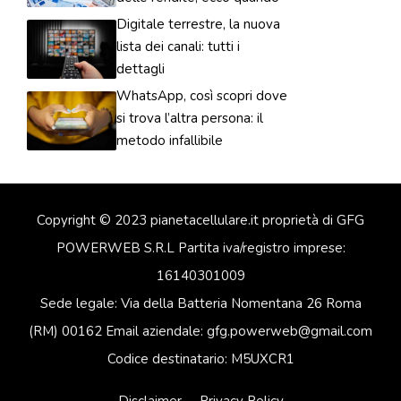
Digitale terrestre, la nuova
lista dei canali: tutti i
dettagli
WhatsApp, così scopri dove
si trova l’altra persona: il
metodo infallibile
Copyright © 2023 pianetacellulare.it proprietà di GFG
POWERWEB S.R.L Partita iva/registro imprese:
16140301009
Sede legale: Via della Batteria Nomentana 26 Roma
(RM) 00162 Email aziendale: gfg.powerweb@gmail.com
Codice destinatario: M5UXCR1
Disclaimer
Privacy Policy