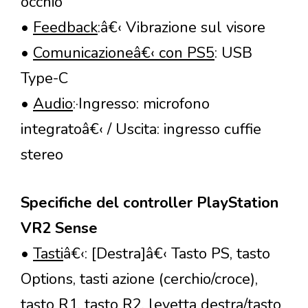
occhio
•
Feedback
:â€‹ Vibrazione sul visore
•
Comunicazioneâ€‹ con PS5
: USB
Type-C
•
Audio
:·Ingresso: microfono
integratoâ€‹ / Uscita: ingresso cuffie
stereo
Specifiche del controller PlayStation
VR2 Sense
•
Tasti
â€‹: [Destra]â€‹ Tasto PS, tasto
Options, tasti azione (cerchio/croce),
tasto R1, tasto R2, levetta destra/tasto