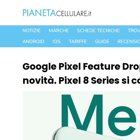
Vai
al
contenuto
NOTIZIE
MARCHE
SCHEDE TECNICHE
TROV
ANDROID
IOS
TARIFFE
GUIDE
RECENSIO
Google Pixel Feature Dro
novità. Pixel 8 Series si