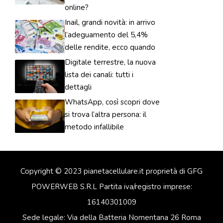
online?
Inail, grandi novità: in arrivo
l’adeguamento del 5,4%
delle rendite, ecco quando
Digitale terrestre, la nuova
lista dei canali: tutti i
dettagli
WhatsApp, così scopri dove
si trova l’altra persona: il
metodo infallibile
Copyright © 2023 pianetacellulare.it proprietà di GFG
POWERWEB S.R.L Partita iva/registro imprese:
16140301009
Sede legale: Via della Batteria Nomentana 26 Roma