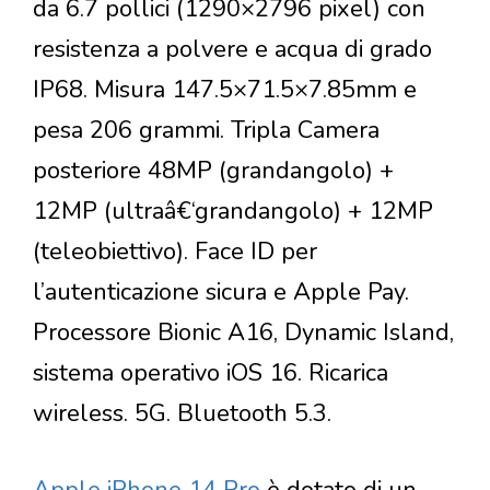
da 6.7 pollici (1290×2796 pixel) con
resistenza a polvere e acqua di grado
IP68. Misura 147.5×71.5×7.85mm e
pesa 206 grammi. Tripla Camera
posteriore 48MP (grandangolo) +
12MP (ultraâ€‘grandangolo) + 12MP
(teleobiettivo). Face ID per
l’autenticazione sicura e Apple Pay.
Processore Bionic A16, Dynamic Island,
sistema operativo iOS 16. Ricarica
wireless. 5G. Bluetooth 5.3.