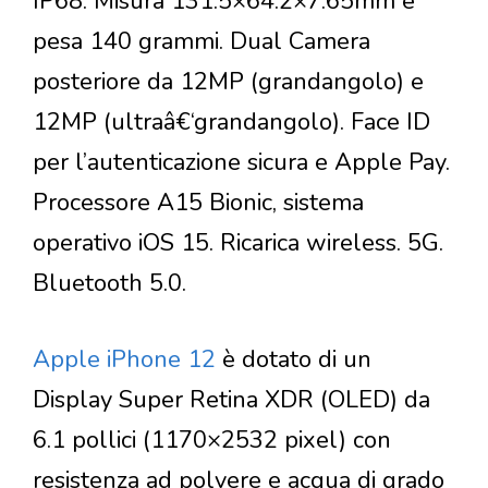
IP68. Misura 131.5×64.2×7.65mm e
pesa 140 grammi. Dual Camera
posteriore da 12MP (grandangolo) e
12MP (ultraâ€‘grandangolo). Face ID
per l’autenticazione sicura e Apple Pay.
Processore A15 Bionic, sistema
operativo iOS 15. Ricarica wireless. 5G.
Bluetooth 5.0.
Apple iPhone 12
è dotato di un
Display Super Retina XDR (OLED) da
6.1 pollici (1170×2532 pixel) con
resistenza ad polvere e acqua di grado