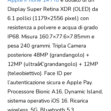
Apple iPhone 14 Pro
è dotato di un
Display Super Retina XDR (OLED) da
6.1 pollici (1179×2556 pixel) con
resistenza a polvere e acqua di grado
IP68. Misura 160.7×77.6×7.85mm e
pesa 240 grammi. Tripla Camera
posteriore 48MP (grandangolo) +
12MP (ultraâ€‘grandangolo) + 12MP
(teleobiettivo). Face ID per
l’autenticazione sicura e Apple Pay.
Processore Bionic A16, Dynamic Island,
sistema operativo iOS 16. Ricarica
wireless. 5G. Bluetooth 5.3.