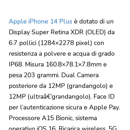
Apple iPhone 14 Plus
è dotato di un
Display Super Retina XDR (OLED) da
6.7 pollici (1284×2278 pixel) con
resistenza a polvere e acqua di grado
IP68. Misura 160.8×78.1×7.8mm e
pesa 203 grammi. Dual Camera
posteriore da 12MP (grandangolo) e
12MP (ultraâ€‘grandangolo). Face ID
per l’autenticazione sicura e Apple Pay.
Processore A15 Bionic, sistema
operativo iOS 16. Ricarica wireless. 5G.