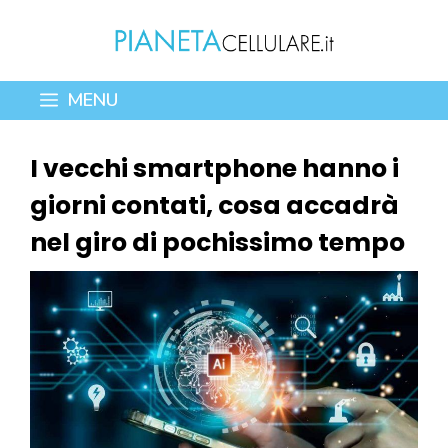
Vai
al
contenuto
MENU
I vecchi smartphone hanno i
giorni contati, cosa accadrà
nel giro di pochissimo tempo