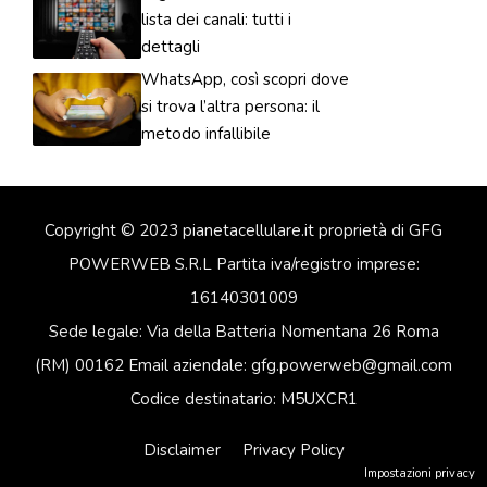
lista dei canali: tutti i
dettagli
WhatsApp, così scopri dove
si trova l’altra persona: il
metodo infallibile
Copyright © 2023 pianetacellulare.it proprietà di GFG
POWERWEB S.R.L Partita iva/registro imprese:
16140301009
Sede legale: Via della Batteria Nomentana 26 Roma
(RM) 00162 Email aziendale: gfg.powerweb@gmail.com
Codice destinatario: M5UXCR1
Disclaimer
Privacy Policy
Impostazioni privacy