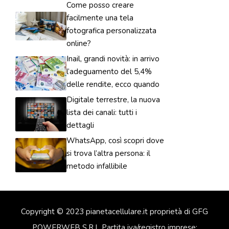
Come posso creare
facilmente una tela
fotografica personalizzata
online?
Inail, grandi novità: in arrivo
l’adeguamento del 5,4%
delle rendite, ecco quando
Digitale terrestre, la nuova
lista dei canali: tutti i
dettagli
WhatsApp, così scopri dove
si trova l’altra persona: il
metodo infallibile
Copyright © 2023 pianetacellulare.it proprietà di GFG
POWERWEB S.R.L Partita iva/registro imprese: