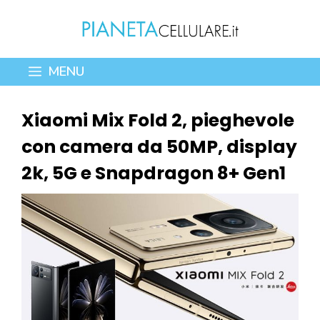
Vai
al
contenuto
MENU
Xiaomi Mix Fold 2, pieghevole
con camera da 50MP, display
2k, 5G e Snapdragon 8+ Gen1