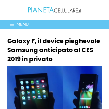
Vai
al
contenuto
MENU
Galaxy F, il device pieghevole
Samsung anticipato al CES
2019 in privato