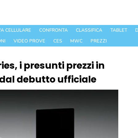
A CELLULARE
CONFRONTA
CLASSIFICA
TABLET
D
NI
VIDEO PROVE
CES
MWC
PREZZI
s, i presunti prezzi in
al debutto ufficiale