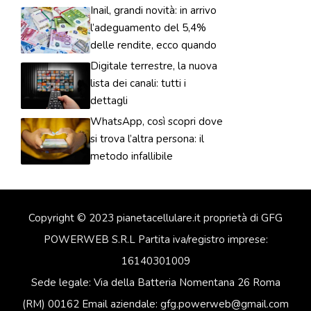
Inail, grandi novità: in arrivo
l’adeguamento del 5,4%
delle rendite, ecco quando
Digitale terrestre, la nuova
lista dei canali: tutti i
dettagli
WhatsApp, così scopri dove
si trova l’altra persona: il
metodo infallibile
Copyright © 2023 pianetacellulare.it proprietà di GFG
POWERWEB S.R.L Partita iva/registro imprese:
16140301009
Sede legale: Via della Batteria Nomentana 26 Roma
(RM) 00162 Email aziendale: gfg.powerweb@gmail.com