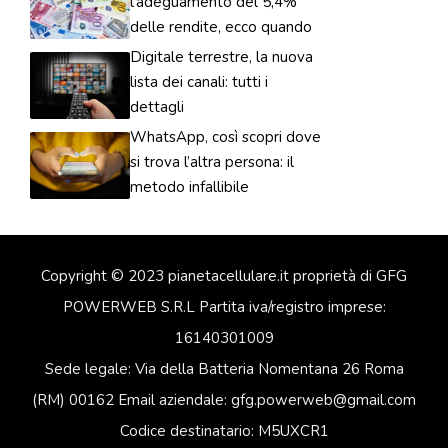
l’adeguamento del 5,4%
delle rendite, ecco quando
Digitale terrestre, la nuova
lista dei canali: tutti i
dettagli
WhatsApp, così scopri dove
si trova l’altra persona: il
metodo infallibile
Copyright © 2023 pianetacellulare.it proprietà di GFG
POWERWEB S.R.L Partita iva/registro imprese:
16140301009
Sede legale: Via della Batteria Nomentana 26 Roma
(RM) 00162 Email aziendale: gfg.powerweb@gmail.com
Codice destinatario: M5UXCR1