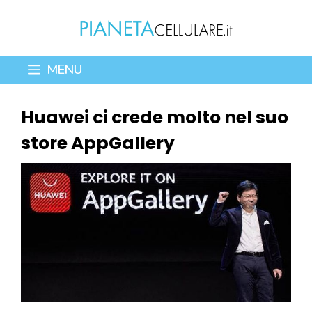
Vai
al
contenuto
MENU
Huawei ci crede molto nel suo
store AppGallery