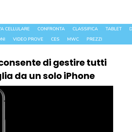
A CELLULARE
CONFRONTA
CLASSIFICA
TABLET
D
NI
VIDEO PROVE
CES
MWC
PREZZI
onsente di gestire tutti
lia da un solo iPhone