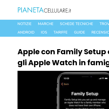
Vai
al
contenuto
NOTIZIE
MARCHE
SCHEDE TECNICHE
TROV
ANDROID
IOS
TARIFFE
GUIDE
RECENSIO
Apple con Family Setup c
gli Apple Watch in famig