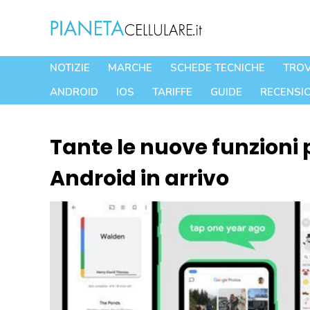
Vai
al
contenuto
NOTIZIE
MARCHE
SCHEDE TECNICHE
TROV
ANDROID
IOS
TARIFFE
GUIDE
RECENSIO
Tante le nuove funzioni p
Android in arrivo