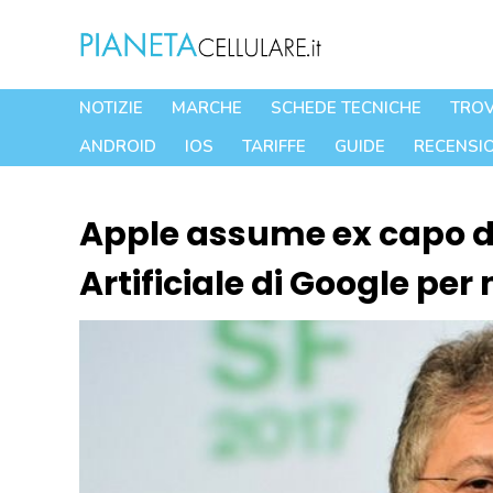
Vai
al
contenuto
NOTIZIE
MARCHE
SCHEDE TECNICHE
TROV
ANDROID
IOS
TARIFFE
GUIDE
RECENSIO
Apple assume ex capo de
Artificiale di Google per 