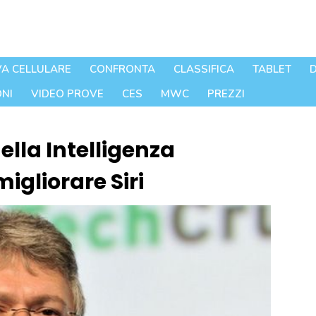
A CELLULARE
CONFRONTA
CLASSIFICA
TABLET
D
NI
VIDEO PROVE
CES
MWC
PREZZI
lla Intelligenza
migliorare Siri