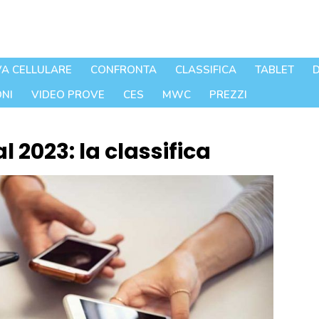
A CELLULARE
CONFRONTA
CLASSIFICA
TABLET
D
NI
VIDEO PROVE
CES
MWC
PREZZI
al 2023: la classifica