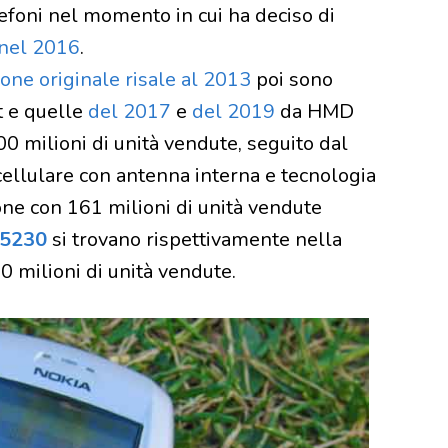
efoni nel momento in cui ha deciso di
 nel 2016
.
ione originale risale al 2013
poi sono
t e quelle
del 2017
e
del 2019
da HMD
00 milioni di unità vendute, seguito dal
 cellulare con antenna interna e tecnologia
zione con 161 milioni di unità vendute
 5230
si trovano rispettivamente nella
 milioni di unità vendute.