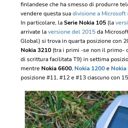
finlandese che ha smesso di produrre tel
vendere questa sua
divisione a Microsoft
In particolare, la
Serie Nokia 105
(la
vers
arrivate la
versione del 2015
da Microsof
Global) si trova in quarta posizione con 2
Nokia 3210
(tra i primi -se non il primo-
di scrittura facilitata T9) in settima posi
mentre
Nokia 6600
,
Nokia 1200
e
Nokia
posizione #11, #12 e #13 ciascuno con 150