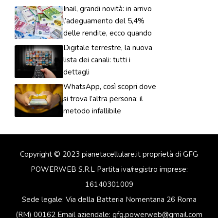
Inail, grandi novità: in arrivo
l’adeguamento del 5,4%
delle rendite, ecco quando
Digitale terrestre, la nuova
lista dei canali: tutti i
dettagli
WhatsApp, così scopri dove
si trova l’altra persona: il
metodo infallibile
Copyright © 2023 pianetacellulare.it proprietà di GFG
POWERWEB S.R.L Partita iva/registro imprese:
16140301009
Sede legale: Via della Batteria Nomentana 26 Roma
(RM) 00162 Email aziendale: gfg.powerweb@gmail.com