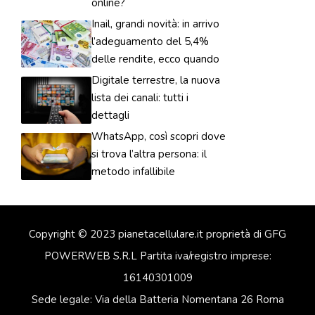
online?
Inail, grandi novità: in arrivo
l’adeguamento del 5,4%
delle rendite, ecco quando
Digitale terrestre, la nuova
lista dei canali: tutti i
dettagli
WhatsApp, così scopri dove
si trova l’altra persona: il
metodo infallibile
Copyright © 2023 pianetacellulare.it proprietà di GFG
POWERWEB S.R.L Partita iva/registro imprese:
16140301009
Sede legale: Via della Batteria Nomentana 26 Roma