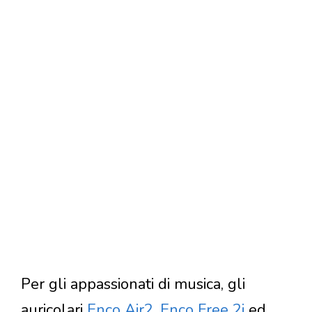
Per gli appassionati di musica, gli
auricolari
Enco Air2
,
Enco Free 2i
ed