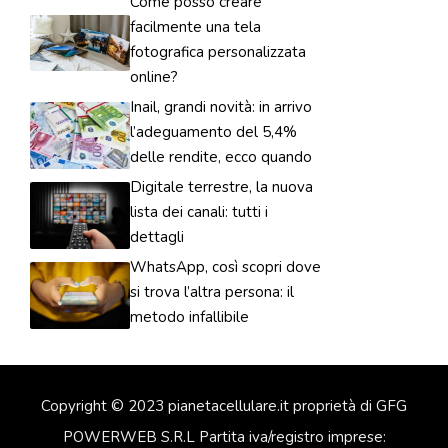
Come posso creare
facilmente una tela
fotografica personalizzata
online?
Inail, grandi novità: in arrivo
l’adeguamento del 5,4%
delle rendite, ecco quando
Digitale terrestre, la nuova
lista dei canali: tutti i
dettagli
WhatsApp, così scopri dove
si trova l’altra persona: il
metodo infallibile
Copyright © 2023 pianetacellulare.it proprietà di GFG
POWERWEB S.R.L Partita iva/registro imprese: