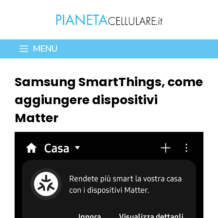
Vai
al
contenuto
MENU
Samsung SmartThings, come
aggiungere dispositivi
Matter