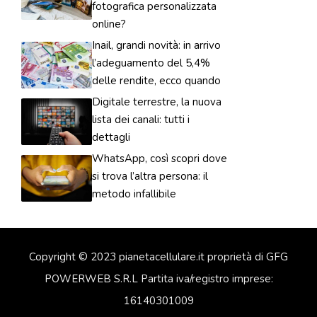
fotografica personalizzata
online?
Inail, grandi novità: in arrivo
l’adeguamento del 5,4%
delle rendite, ecco quando
Digitale terrestre, la nuova
lista dei canali: tutti i
dettagli
WhatsApp, così scopri dove
si trova l’altra persona: il
metodo infallibile
Copyright © 2023 pianetacellulare.it proprietà di GFG
POWERWEB S.R.L Partita iva/registro imprese:
16140301009